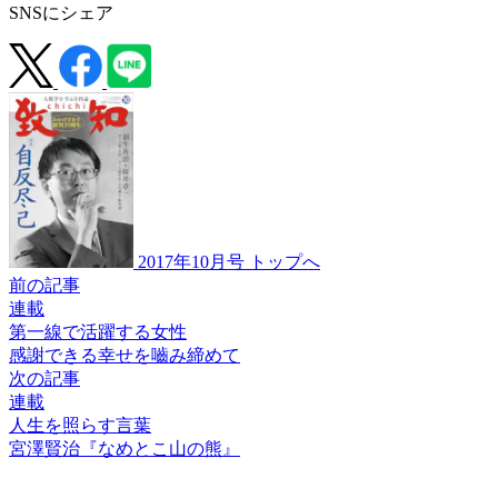
SNSにシェア
2017年10月号 トップへ
前の記事
連載
第一線で活躍する女性
感謝できる幸せを
嚙み締めて
次の記事
連載
人生を照らす言葉
宮澤賢治
『なめとこ山の熊』