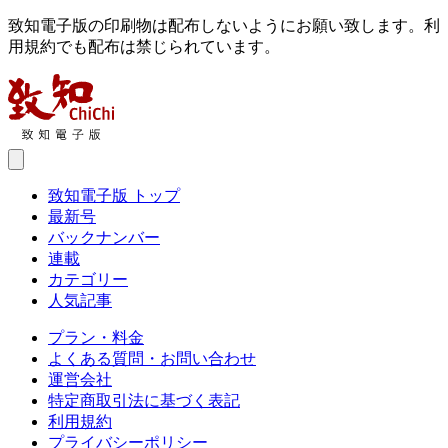
致知電子版の印刷物は配布しないようにお願い致します。利
用規約でも配布は禁じられています。
致知電子版 トップ
最新号
バックナンバー
連載
カテゴリー
人気記事
プラン・料金
よくある質問・お問い合わせ
運営会社
特定商取引法に基づく表記
利用規約
プライバシーポリシー