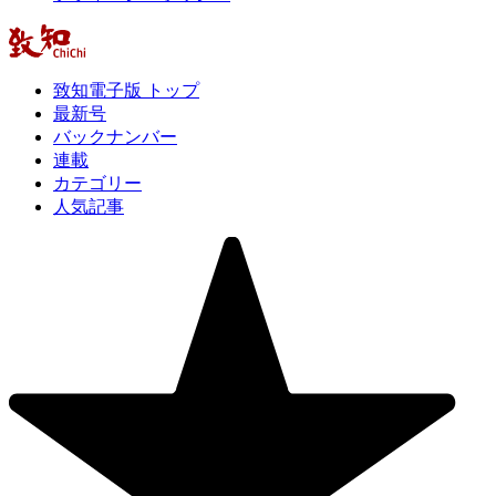
致知電子版 トップ
最新号
バックナンバー
連載
カテゴリー
人気記事