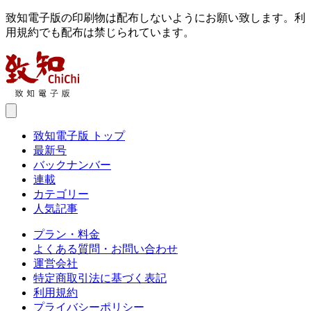
致知電子版の印刷物は配布しないようにお願い致します。利
用規約でも配布は禁じられています。
致知電子版 トップ
最新号
バックナンバー
連載
カテゴリー
人気記事
プラン・料金
よくある質問・お問い合わせ
運営会社
特定商取引法に基づく表記
利用規約
プライバシーポリシー