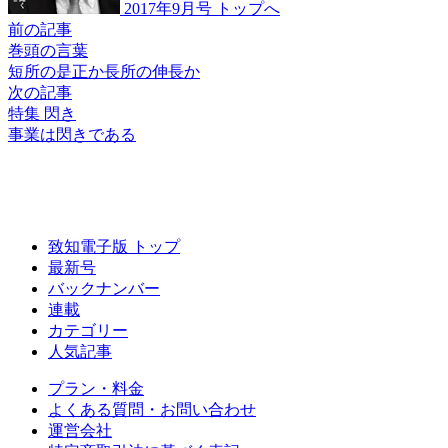
2017年9月号 トップへ
前の記事
巻頭の言葉
短所の是正か
長所の伸長か
次の記事
特集 閃き
事業は閃きである
致知電子版 トップ
最新号
バックナンバー
連載
カテゴリー
人気記事
プラン・料金
よくある質問・お問い合わせ
運営会社