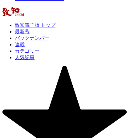
致知電子版 トップ
最新号
バックナンバー
連載
カテゴリー
人気記事