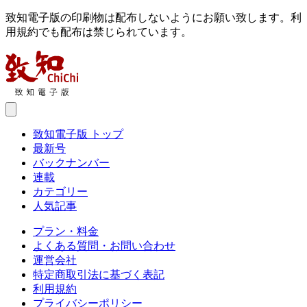
致知電子版の印刷物は配布しないようにお願い致します。利
用規約でも配布は禁じられています。
致知電子版 トップ
最新号
バックナンバー
連載
カテゴリー
人気記事
プラン・料金
よくある質問・お問い合わせ
運営会社
特定商取引法に基づく表記
利用規約
プライバシーポリシー