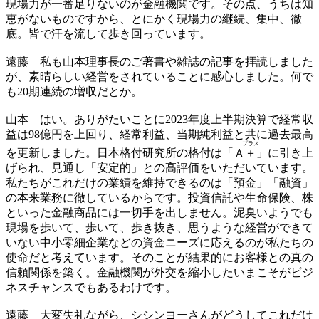
現場力が一番足りないのが金融機関です。その点、うちは知
恵がないものですから、とにかく現場力の継続、集中、徹
底。皆で汗を流して歩き回っています。
遠藤
私も山本理事長のご著書や雑誌の記事を拝読しました
が、素晴らしい経営をされていることに感心しました。何で
も20期連続の増収だとか。
山本
はい。ありがたいことに2023年度上半期決算で経常収
益は98億円を上回り、経常利益、当期純利益と共に過去最高
プラス
を更新しました。日本格付研究所の格付は「Ａ
＋
」に引き上
げられ、見通し「安定的」との高評価をいただいています。
私たちがこれだけの業績を維持できるのは「預金」「融資」
の本来業務に徹しているからです。投資信託や生命保険、株
といった金融商品には一切手を出しません。泥臭いようでも
現場を歩いて、歩いて、歩き抜き、思うような経営ができて
いない中小零細企業などの資金ニーズに応えるのが私たちの
使命だと考えています。そのことが結果的にお客様との真の
信頼関係を築く。金融機関が外交を縮小したいまこそがビジ
ネスチャンスでもあるわけです。
遠藤
大変失礼ながら、シシンヨーさんがどうしてこれだけ