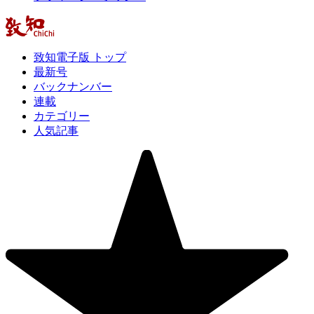
致知電子版 トップ
最新号
バックナンバー
連載
カテゴリー
人気記事