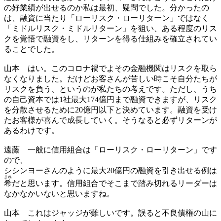
の好業績が出せるのか私は最初、疑問でした。分かったの
は、融資に当たり「ローリスク・ローリターン」ではなく
「ミドルリスク・ミドルリターン」を狙い、ある程度のリス
クを覚悟で融資をし、リターンを得る仕組みを確立されてい
ることでした。
山本
はい。このコロナ禍でよその金融機関はリスクを取ら
なくなりました。だけどお客さんが苦しい時こそ自分たちが
リスクを負う、というのが私たちの考えです。ただし、うち
の自己資本では1社最大174億円まで融資できますが、リスク
を分散させるために20億円以下と決めています。融資を受け
たお客様が喜んで成長していく。そうなると必ずリターンが
あるわけです。
遠藤
一般に信用組合は「ローリスク・ローリターン」です
ので、
シシンヨーさんのように最大20億円の融資を引き出せる例は
まれ
希
だと思います。信用組合でそこまで踏み切れるリーダーは
なかなかいないと思いますね。
山本
これはジャッジが難しいです。誤ると不良債権の山に