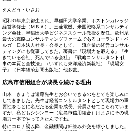
えんどう・いさお
昭和31年東京都生まれ。早稲田大学卒業。ボストンカレッジ
経営学修士（ＭＢＡ）。三菱電機、米国戦略系コンサルティ
ング会社、早稲田大学ビジネススクール教授を歴任。欧州系
最大の戦略コンサルティングファームであるローランド・ベ
ルガー日本法人社長・会長として、一流企業の経営コンサル
ティングにも従事してきた。著書に『現場力を鍛える』『生
きている会社、死んでいる会社』『戦略コンサルタント 仕
事の本質と全技法』（いずれも東洋経済新報社）『現場女
子』（日本経済新聞出版社）他多数。
広島市信用組合が
成長を続ける理由
山本
きょうは遠藤先生とお会いできるのをとても楽しみに
してきました。先生は経営コンサルタントとして現場力の重
要性をもとに名だたる企業を成長、発展させてこられていま
すが、私どもシシンヨー（広島市信用組合）はまさにその現
場力一本でやってきたんですね。
か
特にコロナ
禍
以降、金融機関は軒並み外交を縮小しました。