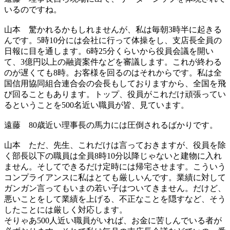
いるのですね。
山本
驚かれるかもしれませんが、私は毎朝3時半に起きる
んです。5時10分には会社に行って体操をし、支店長全員の
日報に目を通します。6時25分くらいから役員会議を開い
て、3億円以上の融資案件などを審議します。これが終わる
のが遅くても8時。お客様を回るのはそれからです。私は全
国信用協同組合連合会の会長もしておりますから、全国を飛
び回ることもあります。トップ、役員がこれだけ頑張ってい
るということを500名近い職員が皆、見ています。
遠藤
80歳近い理事長の馬力には圧倒されるばかりです。
山本
ただ、先生、これだけは言っておきますが、役員を除
く部長以下の職員は全員8時10分以降じゃないと建物に入れ
ません。そしてできるだけ定時には帰宅させます。こういう
コンプライアンスに私はとても厳しいんです。業績に対して
ガンガン言ってもいまの若い子はついてきません。だけど、
悪いことをして業績を上げる、不正なことを隠すなど、そう
したことには厳しく対応します。
そりゃあ500人近い職員がいれば、お金に苦しんでいる者が