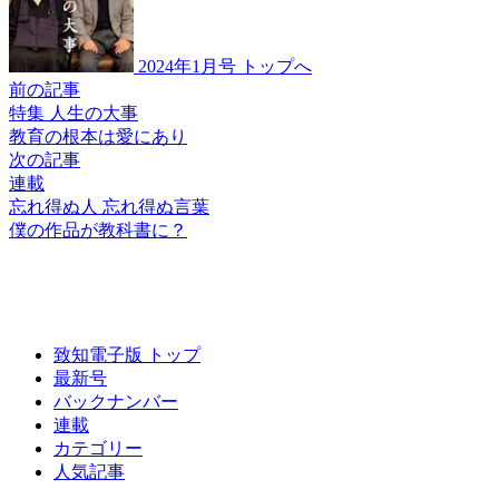
2024年1月号 トップへ
前の記事
特集 人生の大事
教育の根本は
愛にあり
次の記事
連載
忘れ得ぬ人 忘れ得ぬ言葉
僕の作品が
教科書に？
致知電子版 トップ
最新号
バックナンバー
連載
カテゴリー
人気記事