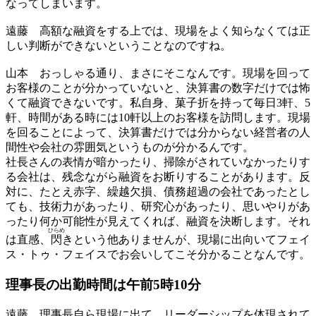
なってしまいます。
遠藤
高額な融資をする上では、現場をよく知らなくては正
しい判断ができないということなのですね。
山本
おっしゃる通り、まさにそこなんです。現場を回って
お客様のことが分かっていないと、決算書の数字だけでは怖
くて融資できないです。私自身、菓子折を持って毎日3軒、5
軒、時間がある時には10軒以上のお客様を訪問します。現場
を回ることによって、決算書だけでは分からない経営者の人
間性や会社の雰囲気というものが分かるんです。
社長さんの表情が暗かったり、掃除がされていなかったりす
る会社は、残念ながら融資をお断りすることがあります。反
対に、たとえ赤字、繰越欠損、債務超過の会社であったとし
ても、技術力があったり、研究心があったり、思いやりがあ
ったり何か可能性が見えてくれば、融資を決断します。それ
ひらめ
は直感、
閃
きという他ありませんが、現場に出向いてフェイ
ス・トゥ・フェイスでお会いしてこそ分かることなんです。
理事長の出勤時間は
午前5時10分
遠藤
理事長自ら現場に出て、リーダーシップを体現されて