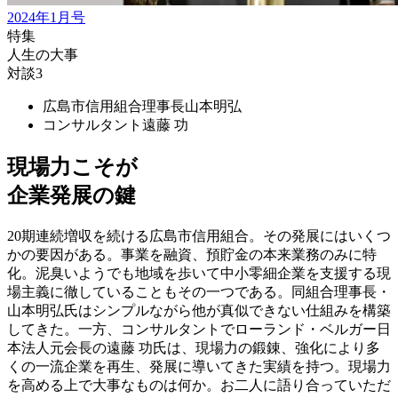
2024年1月号
特集
人生の大事
対談3
広島市信用組合理事長
山本明弘
コンサルタント
遠藤 功
現場力こそが
企業発展の鍵
20期連続増収を続ける広島市信用組合。その発展にはいくつ
かの要因がある。事業を融資、預貯金の本来業務のみに特
化。泥臭いようでも地域を歩いて中小零細企業を支援する現
場主義に徹していることもその一つである。同組合理事長・
山本明弘氏はシンプルながら他が真似できない仕組みを構築
してきた。一方、コンサルタントでローランド・ベルガー日
本法人元会長の遠藤 功氏は、現場力の鍛錬、強化により多
くの一流企業を再生、発展に導いてきた実績を持つ。現場力
を高める上で大事なものは何か。お二人に語り合っていただ