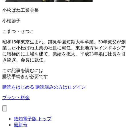
小松ばね工業会長
小松節子
こまつ・せつこ
昭和15年東京生まれ。跡見学園短期大学卒業。59年叔父が創
業した小松ばね工業の社長に就任。東北地方やインドネシア
に積極的に工場を建て、業績を拡大。平成23年娘に社長を引
き継ぎ、会長に就任。
この記事を読むには
購読手続きが必要です
購読をはじめる
購読済みの方はログイン
プラン・料金
致知電子版 トップ
最新号