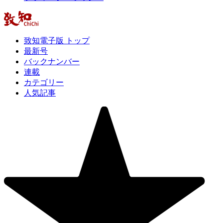
致知電子版 トップ
最新号
バックナンバー
連載
カテゴリー
人気記事