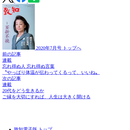
2020年7月号 トップへ
前の記事
連載
忘れ得ぬ人 忘れ得ぬ言葉
〝やっぱり体温が
伝わってくるって、いいね〟
次の記事
連載
20代をどう生きるか
ご縁を大切にすれば、
人生は大きく開ける
致知電子版 トップ