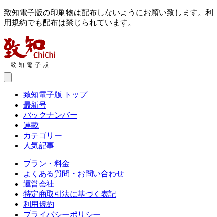
致知電子版の印刷物は配布しないようにお願い致します。利
用規約でも配布は禁じられています。
致知電子版 トップ
最新号
バックナンバー
連載
カテゴリー
人気記事
プラン・料金
よくある質問・お問い合わせ
運営会社
特定商取引法に基づく表記
利用規約
プライバシーポリシー