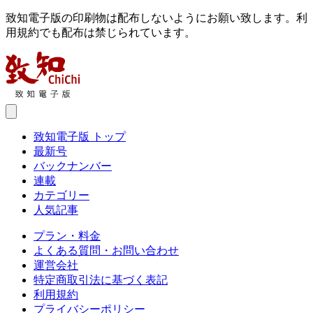
致知電子版の印刷物は配布しないようにお願い致します。利
用規約でも配布は禁じられています。
致知電子版 トップ
最新号
バックナンバー
連載
カテゴリー
人気記事
プラン・料金
よくある質問・お問い合わせ
運営会社
特定商取引法に基づく表記
利用規約
プライバシーポリシー