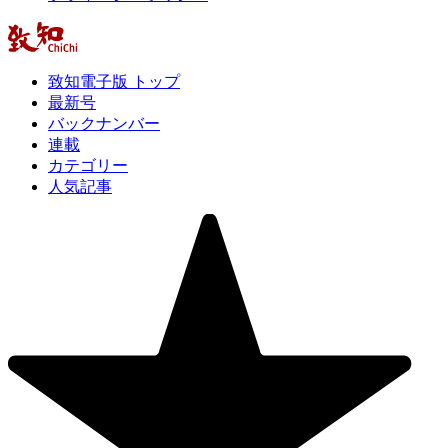
致知電子版 トップ
最新号
バックナンバー
連載
カテゴリー
人気記事