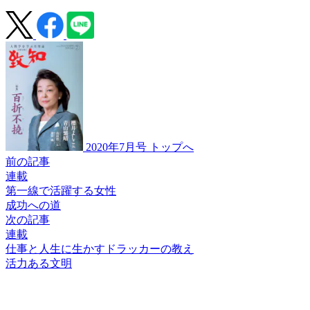
2020年7月号 トップへ
前の記事
連載
第一線で活躍する女性
成功への道
次の記事
連載
仕事と人生に生かすドラッカーの教え
活力ある文明