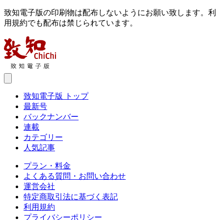
致知電子版の印刷物は配布しないようにお願い致します。利
用規約でも配布は禁じられています。
致知電子版 トップ
最新号
バックナンバー
連載
カテゴリー
人気記事
プラン・料金
よくある質問・お問い合わせ
運営会社
特定商取引法に基づく表記
利用規約
プライバシーポリシー