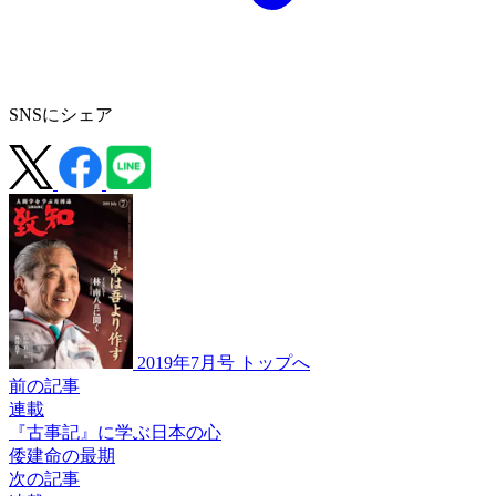
SNSにシェア
2019年7月号 トップへ
前の記事
連載
『古事記』に学ぶ日本の心
倭建命の最期
次の記事