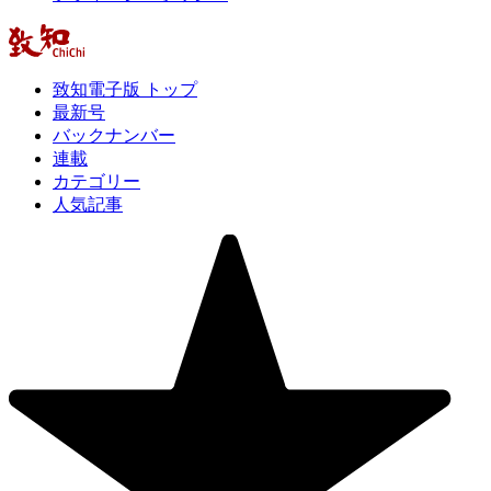
致知電子版 トップ
最新号
バックナンバー
連載
カテゴリー
人気記事