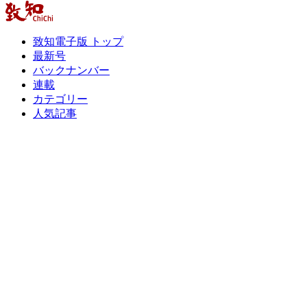
致知電子版 トップ
最新号
バックナンバー
連載
カテゴリー
人気記事