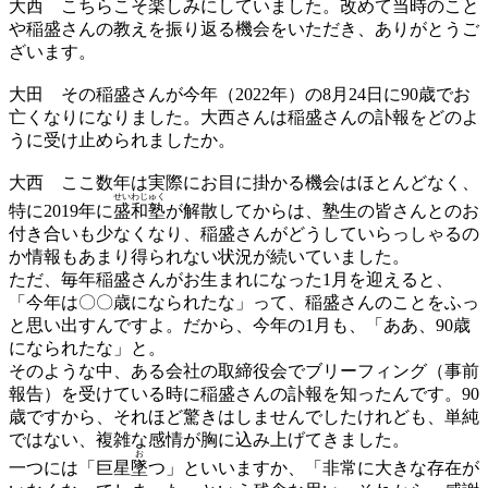
大西
こちらこそ楽しみにしていました。改めて当時のこと
や稲盛さんの教えを振り返る機会をいただき、ありがとうご
ざいます。
大田
その稲盛さんが今年（2022年）の8月24日に90歳でお
亡くなりになりました。大西さんは稲盛さんの訃報をどのよ
うに受け止められましたか。
大西
ここ数年は実際にお目に掛かる機会はほとんどなく、
せいわじゅく
特に2019年に
盛和塾
が解散してからは、塾生の皆さんとのお
付き合いも少なくなり、稲盛さんがどうしていらっしゃるの
か情報もあまり得られない状況が続いていました。
ただ、毎年稲盛さんがお生まれになった1月を迎えると、
「今年は〇〇歳になられたな」って、稲盛さんのことをふっ
と思い出すんですよ。だから、今年の1月も、「ああ、90歳
になられたな」と。
そのような中、ある会社の取締役会でブリーフィング（事前
報告）を受けている時に稲盛さんの訃報を知ったんです。90
歳ですから、それほど驚きはしませんでしたけれども、単純
ではない、複雑な感情が胸に込み上げてきました。
お
一つには「巨星
墜
つ」といいますか、「非常に大きな存在が