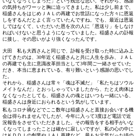
いなくなってしまった」という残念な思い。それから、感謝
の気持ちがワーッと胸に迫ってきました。私は少し前まで、
稲盛さんをはじめＪＡＬの再建でお世話になった方々に恩返
しをするんだとよく言っていたんですね。でも、最近は恩返
しではなくて、いただいた恩を次の人に「恩送り」をしなけ
ればいけないと思うようになっていました。稲盛さんの訃報
に接し、その思いがより強くなったんです。
大田
私も大西さんと同じで、訃報を受け取った時に込み上
げてきたのは、30年近く稲盛さんと共に人生を歩み、ＪＡＬ
の再建でも主に意識改革担当として3年間ご一緒させていた
だき、本当に恵まれている、有り難いという感謝の思いでし
た。
それから、稲盛さんは常々「魂は不滅だ」「私たちはソウル
メイトなんだ」とおっしゃっていましたから、たとえ肉体は
なくなったとしても、稲盛さんの魂とはいつも一緒にいる、
稲盛さんは身近におられるという気がしています。
か
私もコロナ
禍
などでここ数年は稲盛さんと直接お会いする機
会は得られませんでしたが、今年に入って3度ほど電話で近
況報告をさせていただきました。その報告をする相手がいな
くなってしまったことは確かに寂しいですが、私の心の中に
はＫＤＤＩの創業やＪＡＬ再建など、最もお元気だった頃の