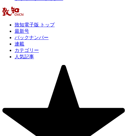
致知電子版 トップ
最新号
バックナンバー
連載
カテゴリー
人気記事