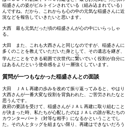
稲盛さんの姿がビルトインされている（組み込まれている）
んですね。だから、これからも心の中の元気な稲盛さんに近
況などを報告していきたいと思います。
大西
最も元気だった頃の稲盛さんが心の中にいらっしゃ
る。
大田
また、これも大西さんと同じなのですが、稲盛さんに
多くのことを教えていただいた身として、その遺志を継ぎ、
つな
学んだことをできる範囲で次世代に
繋
いでいく役割が自分に
はあるんだという使命感をより一層強くしています。
質問が一つもなかった
稲盛さんとの面談
大田
ＪＡＬ再建の歩みを改めて振り返ってみると、やはり
大西さんが一番大変な役割を背負われた、ご苦労されたなと
思うんです。
政府の要請を受けて、稲盛さんがＪＡＬ再建に取り組むこと
が決まった時、私たちが心配したのはＪＡＬの誰が私たちの
カウンターパート（対等な相手）になるかということでし
た。その人とタッグを組まない限り、再建はできないだろう