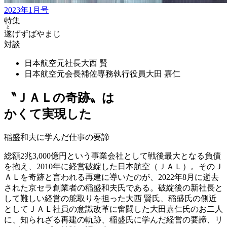
2023年1月号
特集
と
遂
げずばやまじ
対談
日本航空元社長
大西 賢
日本航空元会長補佐専務執行役員
大田 嘉仁
〝ＪＡＬの奇跡〟は
かくて実現した
稲盛和夫に学んだ仕事の要諦
総額2兆3,000億円という事業会社として戦後最大となる負債
を抱え、2010年に経営破綻した日本航空（ＪＡＬ）。そのＪ
ＡＬを奇跡と言われる再建に導いたのが、2022年8月に逝去
された京セラ創業者の稲盛和夫氏である。破綻後の新社長と
して難しい経営の舵取りを担った大西 賢氏、稲盛氏の側近
としてＪＡＬ社員の意識改革に奮闘した大田嘉仁氏のお二人
に、知られざる再建の軌跡、稲盛氏に学んだ経営の要諦、リ