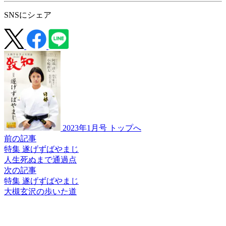
SNSにシェア
2023年1月号 トップへ
前の記事
特集 遂げずばやまじ
人生死ぬまで通過点
次の記事
特集 遂げずばやまじ
大槻玄沢の歩いた道