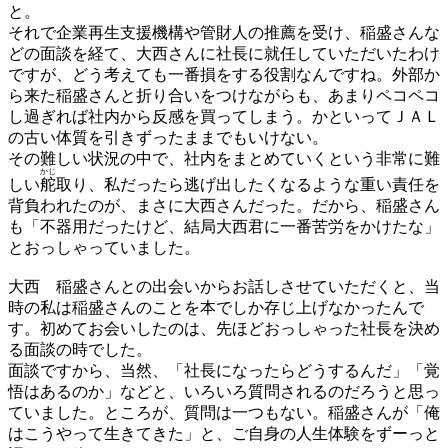
と。
それで企業再生支援機構や管財人の推薦を受け、稲盛さんな
どの面談を経て、大西さんに社長に就任していただいたわけ
ですが、どう考えても一番損をする役割なんですね。外部か
ら来た稲盛さんと折り合いをつけながらも、あまりペコペコ
し過ぎれば社内から反感を買ってしまう。かといってＪＡＬ
の古い体質を引きずったままでもいけない。
その難しい状況の中で、社内をまとめていくという非常に難
かじ
しい
舵
取り、私だったら逃げ出したくなるような重い責任を
背負われたのが、まさに大西さんだった。だから、稲盛さん
も「不器用だったけど、結局大西君に一番苦労をかけたな」
とおっしゃっていました。
大西
稲盛さんとの出会いからお話しさせていただくと、当
時の私は稲盛さんのことを本でしか存じ上げなかったんで
す。初めてお会いしたのは、先ほどおっしゃった社長を決め
る面談の時でした。
面談ですから、当然、「社長になったらどうするんだ」「覚
悟はあるのか」などと、いろいろ質問されるのだろうと思っ
ていました。ところが、質問は一つもない。稲盛さんが「俺
はこうやって生きてきた」と、ご自身の人生体験をずーっと