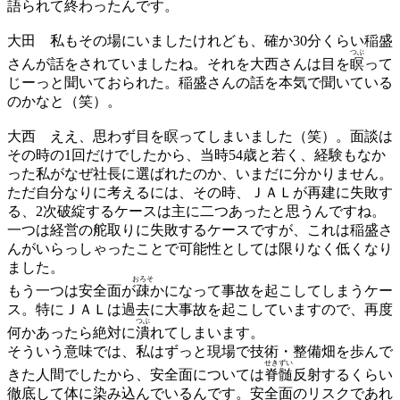
語られて終わったんです。
大田
私もその場にいましたけれども、確か30分くらい稲盛
つぶ
さんが話をされていましたね。それを大西さんは目を
瞑
って
じーっと聞いておられた。稲盛さんの話を本気で聞いている
のかなと（笑）。
大西
ええ、思わず目を瞑ってしまいました（笑）。面談は
その時の1回だけでしたから、当時54歳と若く、経験もなか
った私がなぜ社長に選ばれたのか、いまだに分かりません。
ただ自分なりに考えるには、その時、ＪＡＬが再建に失敗す
る、2次破綻するケースは主に二つあったと思うんですね。
一つは経営の舵取りに失敗するケースですが、これは稲盛さ
んがいらっしゃったことで可能性としては限りなく低くなり
ました。
おろそ
もう一つは安全面が
疎
かになって事故を起こしてしまうケー
ス。特にＪＡＬは過去に大事故を起こしていますので、再度
つぶ
何かあったら絶対に
潰
れてしまいます。
そういう意味では、私はずっと現場で技術・整備畑を歩んで
せきずい
きた人間でしたから、安全面については
脊髄
反射するくらい
徹底して体に染み込んでいるんです。安全面のリスクであれ