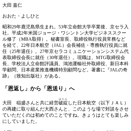
大田 嘉仁
おおた・よしひと
昭和29年鹿児島県生まれ。53年立命館大学卒業後、京セラ入
社。平成2年米国ジョージ・ワシントン大学ビジネススクー
ル修了（MBA取得）。秘書室長、取締役執行役員常務など
を経て、22年日本航空（JAL）会長補佐・専務執行役員に就
任（25年退任）。27年京セラコミュニケーションシステム代
表取締役会長に就任（30年退任）。現職は、MTG取締役会
長、学校法人立命館評議員、鴻池運輸社外取締役、新日本科
学顧問、日本産業推進機構特別顧問など。著書に『JALの奇
跡』（致知出版社）がある。
「恩返し」から「恩送り」へ
はたん
大田
稲盛さんと共に経営
破綻
した日本航空（以下ＪＡＬ）
の再建に取り組んだ大西さんと、このような場で対談をさせ
ていただくのは初めてのことですね。きょうはとても楽しみ
にしていました。