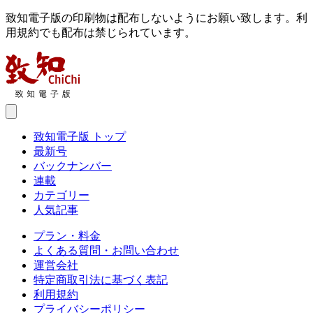
致知電子版の印刷物は配布しないようにお願い致します。利
用規約でも配布は禁じられています。
致知電子版 トップ
最新号
バックナンバー
連載
カテゴリー
人気記事
プラン・料金
よくある質問・お問い合わせ
運営会社
特定商取引法に基づく表記
利用規約
プライバシーポリシー