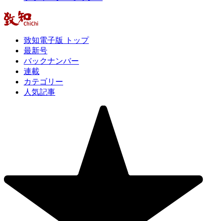
致知電子版 トップ
最新号
バックナンバー
連載
カテゴリー
人気記事