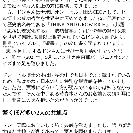
まで延べ50万人以上の方に提供してきました。
一方、ドンさんはナポレオン・ヒル財団のCEOとして、ヒ
ル博士の成功哲学を世界中に広めてきましたね。代表作にし
て歴史的名著である『THINK AND GROW RICH』（邦題
『思考は現実化する』『成功哲学』）は1937年の発刊以来、
全世界で累計1億冊以上販売されているビジネス書であり、
世界でバイブル（『聖書』）の次に多く読まれています。
こころざし
志
を同じくするドンさんにぜひ一度お会いしたいと思
い、昨年（2024年）5月にアメリカ南東部バージニア州のワ
イズまで足を運びました。
ドン
ヒル博士の本は世界の中でも日本でよく読まれている
ため、私はかねて日本の方に特別な親近感を持っていまし
た。ただ、実際にどういう方が読んでいるのかは知らなかっ
たんです。そんな中、ある時青木さんのお名前と功績を耳に
し、非常に興味を抱いたのがきっかけでした。
驚くほど多い
2人の共通点
ドン
実際にお会いして強く共感を覚えましたし、話せば話
すほど共通点が多くあって、驚きを隠せません（笑）。