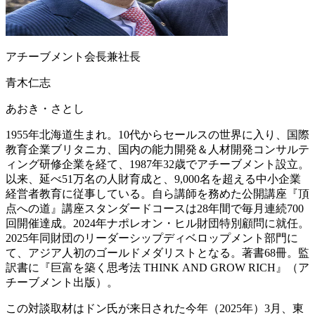
アチーブメント会長兼社長
青木仁志
あおき・さとし
1955年北海道生まれ。10代からセールスの世界に入り、国際
教育企業ブリタニカ、国内の能力開発＆人材開発コンサルテ
ィング研修企業を経て、1987年32歳でアチーブメント設立。
以来、延べ51万名の人財育成と、9,000名を超える中小企業
経営者教育に従事している。自ら講師を務めた公開講座『頂
点への道』講座スタンダードコースは28年間で毎月連続700
回開催達成。2024年ナポレオン・ヒル財団特別顧問に就任。
2025年同財団のリーダーシップディベロップメント部門に
て、アジア人初のゴールドメダリストとなる。著書68冊。監
訳書に『巨富を築く思考法 THINK AND GROW RICH』（ア
チーブメント出版）。
この対談取材はドン氏が来日された今年（2025年）3月、東