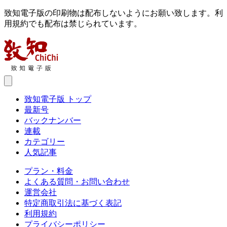
致知電子版の印刷物は配布しないようにお願い致します。利
用規約でも配布は禁じられています。
致知電子版 トップ
最新号
バックナンバー
連載
カテゴリー
人気記事
プラン・料金
よくある質問・お問い合わせ
運営会社
特定商取引法に基づく表記
利用規約
プライバシーポリシー