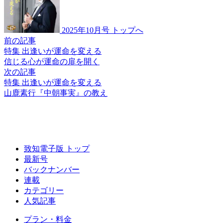
2025年10月号 トップへ
前の記事
特集 出逢いが運命を変える
信じる心が
運命の扉を開く
次の記事
特集 出逢いが運命を変える
山鹿素行
『中朝事実』の教え
致知電子版 トップ
最新号
バックナンバー
連載
カテゴリー
人気記事
プラン・料金