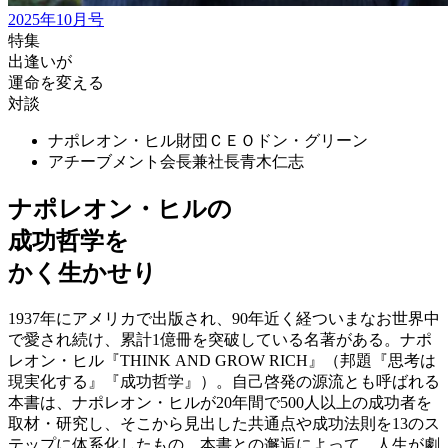
2025年10月号
特集
出逢いが
運命を変える
対談
ナポレオン・ヒル財団ＣＥＯ
ドン・グリーン
アチーブメント会長兼社長
青木仁志
ナポレオン・ヒルの
成功哲学を
かく生かせり
1937年にアメリカで出版され、90年近く経ついまなお世界中
で愛され続け、累計1億冊を突破している名著がある。ナポ
レオン・ヒル『THINK AND GROW RICH』（邦題『思考は
現実化する』『成功哲学』）。自己啓発の源流とも呼ばれる
本書は、ナポレオン・ヒルが20年間で500人以上の成功者を
取材・研究し、そこから見出した共通点や成功法則を13のス
テップに体系化したもの。本書との邂逅によって、人生が劇