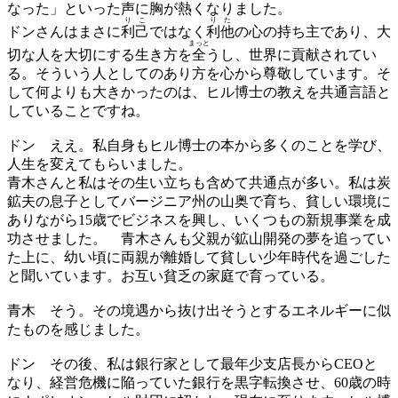
なった」といった声に胸が熱くなりました。
り
こ
り
た
ドンさんはまさに
利
己
ではなく
利
他
の心の持ち主であり、大
まっと
切な人を大切にする生き方を
全
うし、世界に貢献されてい
る。そういう人としてのあり方を心から尊敬しています。そ
して何よりも大きかったのは、ヒル博士の教えを共通言語と
していることですね。
ドン
ええ。私自身もヒル博士の本から多くのことを学び、
人生を変えてもらいました。
青木さんと私はその生い立ちも含めて共通点が多い。私は炭
鉱夫の息子としてバージニア州の山奥で育ち、貧しい環境に
ありながら15歳でビジネスを興し、いくつもの新規事業を成
功させました。 青木さんも父親が鉱山開発の夢を追ってい
た上に、幼い頃に両親が離婚して貧しい少年時代を過ごした
と聞いています。お互い貧乏の家庭で育っている。
青木
そう。その境遇から抜け出そうとするエネルギーに似
たものを感じました。
ドン
その後、私は銀行家として最年少支店長からCEOと
なり、経営危機に陥っていた銀行を黒字転換させ、60歳の時