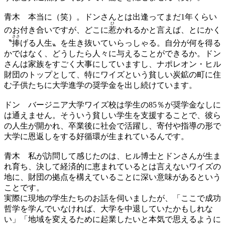
青木
本当に（笑）。ドンさんとは出逢ってまだ1年くらい
ひ
のお付き合いですが、どこに
惹
かれるかと言えば、とにかく
ささ
〝
捧
げる人生〟を生き抜いていらっしゃる。自分が何を得る
かではなく、どうしたら人々に与えることができるか。ドン
さんは家族をすごく大事にしていますし、ナポレオン・ヒル
財団のトップとして、特にワイズという貧しい炭鉱の町に住
む子供たちに大学進学の奨学金を出し続けています。
ドン
バージニア大学ワイズ校は学生の85％が奨学金なしに
は通えません。そういう貧しい学生を支援することで、彼ら
の人生が開かれ、卒業後に社会で活躍し、寄付や指導の形で
大学に恩返しをする好循環が生まれているんです。
青木
私が訪問して感じたのは、ヒル博士とドンさんが生ま
れ育ち、決して経済的に恵まれているとは言えないワイズの
地に、財団の拠点を構えていることに深い意味があるという
ことです。
実際に現地の学生たちのお話を伺いましたが、「ここで成功
哲学を学んでいなければ、大学を中退していたかもしれな
い」「地域を変えるために起業したいと本気で思えるように