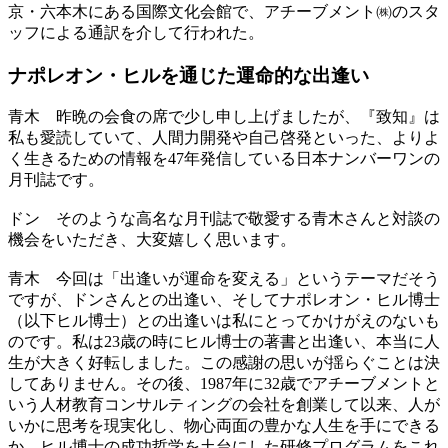
京・六本木にある国際文化会館で、アチーブメント㈱のスタ
ッフによる通訳を介して行われた。
ナポレオン・ヒルを通じた
運命的な出逢い
青木
昨晩の会食の席で少し申し上げましたが、『致知』は
私も愛読していて、人間力開発や自己啓発といった、よりよ
く生きるための情報を47年発信している日本ナンバーワンの
月刊誌です。
ドン
そのような高名な月刊誌で敬愛する青木さんと対談の
機会をいただき、大変嬉しく思います。
青木
今回は「出逢いが運命を変える」というテーマだそう
ですが、ドンさんとの出逢い、そしてナポレオン・ヒル博士
（以下ヒル博士）との出逢いは私にとってかけがえのないも
のです。私は23歳の時にヒル博士の著書と出逢い、本当に人
生が大きく好転しました。この感謝の思いが揺らぐことは決
してありません。その後、1987年に32歳でアチーブメントと
いう人材教育コンサルティングの会社を創業して以来、人が
いかに思考を現実化し、物心両面の豊かな人生を手にできる
か、ヒル博士の成功哲学を土台にした研修プログラムをこれ