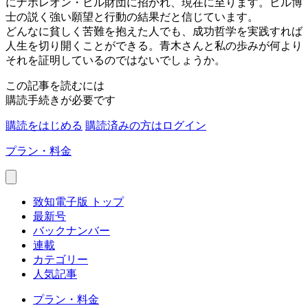
にナポレオン・ヒル財団に招かれ、現在に至ります。ヒル博
士の説く強い願望と行動の結果だと信じています。
どんなに貧しく苦難を抱えた人でも、成功哲学を実践すれば
人生を切り開くことができる。青木さんと私の歩みが何より
それを証明しているのではないでしょうか。
この記事を読むには
購読手続きが必要です
購読をはじめる
購読済みの方はログイン
プラン・料金
致知電子版 トップ
最新号
バックナンバー
連載
カテゴリー
人気記事
プラン・料金