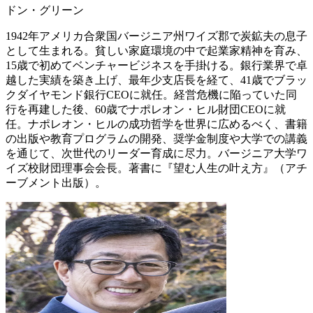
ドン・グリーン
1942年アメリカ合衆国バージニア州ワイズ郡で炭鉱夫の息子
として生まれる。貧しい家庭環境の中で起業家精神を育み、
15歳で初めてベンチャービジネスを手掛ける。銀行業界で卓
越した実績を築き上げ、最年少支店長を経て、41歳でブラッ
クダイヤモンド銀行CEOに就任。経営危機に陥っていた同
行を再建した後、60歳でナポレオン・ヒル財団CEOに就
任。ナポレオン・ヒルの成功哲学を世界に広めるべく、書籍
の出版や教育プログラムの開発、奨学金制度や大学での講義
を通じて、次世代のリーダー育成に尽力。バージニア大学ワ
イズ校財団理事会会長。著書に『望む人生の叶え方』（アチ
ーブメント出版）。