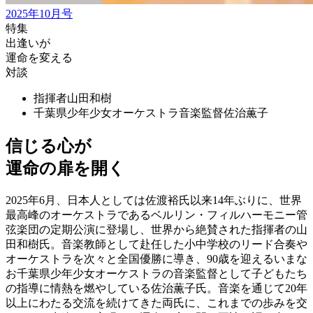
2025年10月号
特集
出逢いが
運命を変える
対談
指揮者
山田和樹
千葉県少年少女オーケストラ音楽監督
佐治薫子
信じる心が
運命の扉を開く
2025年6月、日本人としては佐渡裕氏以来14年ぶりに、世界
最高峰のオーケストラであるベルリン・フィルハーモニー管
弦楽団の定期公演に登場し、世界から絶賛された指揮者の山
田和樹氏。音楽教師として赴任した小中学校のリード合奏や
オーケストラを次々と全国優勝に導き、90歳を迎えるいまな
お千葉県少年少女オーケストラの音楽監督として子どもたち
の指導に情熱を燃やしている佐治薫子氏。音楽を通じて20年
以上にわたる交流を続けてきた両氏に、これまでの歩みを交