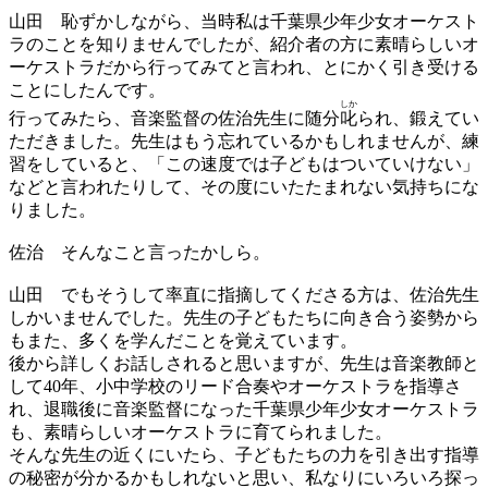
山田
恥ずかしながら、当時私は千葉県少年少女オーケスト
ラのことを知りませんでしたが、紹介者の方に素晴らしいオ
ーケストラだから行ってみてと言われ、とにかく引き受ける
ことにしたんです。
しか
行ってみたら、音楽監督の佐治先生に随分
叱
られ、鍛えてい
ただきました。先生はもう忘れているかもしれませんが、練
習をしていると、「この速度では子どもはついていけない」
などと言われたりして、その度にいたたまれない気持ちにな
りました。
佐治
そんなこと言ったかしら。
山田
でもそうして率直に指摘してくださる方は、佐治先生
しかいませんでした。先生の子どもたちに向き合う姿勢から
もまた、多くを学んだことを覚えています。
後から詳しくお話しされると思いますが、先生は音楽教師と
して40年、小中学校のリード合奏やオーケストラを指導さ
れ、退職後に音楽監督になった千葉県少年少女オーケストラ
も、素晴らしいオーケストラに育てられました。
そんな先生の近くにいたら、子どもたちの力を引き出す指導
の秘密が分かるかもしれないと思い、私なりにいろいろ探っ