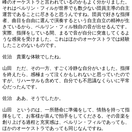
峰のオーケストラと言われているのかもよく分かりました。
それはベルリン・フィルが世界でも数少ない団員主導の自主
運営であることに尽きると思うんですね。団員で好きな指揮
者、曲目を自由に選んで演奏するという自主自立の精神が生
きているから、ベルリン・フィル独自の音が出せるんです。
実際、指揮をしている間、まるで音が自分に突進してくるよ
うな感覚を受けました。これはほかのオーケストラでは経験
したことのないものです。
佐治
貴重な体験でしたね。
山田
ただ、その一方、すごく冷静な自分がいました。指揮
を終えたら、感極まって泣くかもしれないと思っていたので
すが、リハーサルも含めて、自分でも不思議なくらいに平常
心だったんです。
佐治
ああ、そうでしたか。
山田
というのは、一所懸命に準備をして、情熱を持って指
揮をして、お客様が喜んで拍手をしてくださる。その音楽を
創り上げる過程と充実感は、ベルリン・フィルであっても、
ほかのオーケストラであっても同じなんですね。