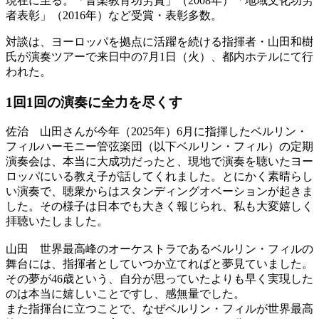
現在に至る。「音楽教育功労賞」（2008年）「地域文化功労
者表彰」（2016年）など受賞・表彰多数。
対談は、ヨーロッパを拠点に活躍を続ける指揮者・山田和樹
氏が演奏ツアーで来日中の7月1日（火）、都内ホテルにて行
われた。
1回1回の演奏に
全力を尽くす
佐治
山田さんが今年（2025年）6月に指揮したベルリン・
フィルハーモニー管弦楽団（以下ベルリン・フィル）の定期
演奏会は、本当に大成功だったと、現地で演奏を聴いたヨー
ロッパにいる教え子が話してくれました。とにかく素晴らし
い演奏で、聴衆からはスタンディングオベーションが起きま
した。その様子は日本でも大きく報じられ、私も大変嬉しく
拝聴いたしました。
山田
世界最高峰のオーケストラであるベルリン・フィルの
舞台には、指揮者としていつか立てればと夢見ていました。
その夢が46歳という、自分が思っていたよりも早く実現した
のは本当に嬉しいことですし、感無量でした。
また指揮台に立つことで、なぜベルリン・フィルが世界最高