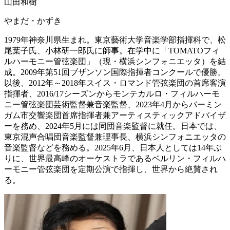
山田和樹
やまだ・かずき
1979年神奈川県生まれ。東京藝術大学音楽学部指揮科で、松
尾葉子氏、小林研一郎氏に師事。在学中に「TOMATOフィ
ルハーモニー管弦楽団」（現・横浜シンフォニエッタ）を結
成。2009年第51回ブザンソン国際指揮者コンクールで優勝。
以後、2012年～2018年スイス・ロマンド管弦楽団の首席客演
指揮者、2016/17シーズンからモンテカルロ・フィルハーモ
ニー管弦楽団芸術監督兼音楽監督、2023年4月からバーミン
ガム市交響楽団首席指揮者兼アーティスティックアドバイザ
ーを務め、2024年5月には同団音楽監督に就任。日本では、
東京混声合唱団音楽監督兼理事長、横浜シンフォニエッタの
音楽監督などを務める。2025年6月、日本人としては14年ぶ
りに、世界最高峰のオーケストラであるベルリン・フィルハ
ーモニー管弦楽団を定期公演で指揮し、世界から絶賛され
る。