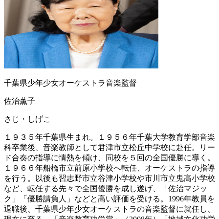
千葉県少年少女オーケストラ音楽監督
佐治薫子
さじ・しげこ
１９３５年千葉県生まれ。１９５６年千葉大学教育学部音楽
科卒業後、音楽教師として君津市立松丘中学校に赴任。リー
ド合奏の指導に情熱を傾け、同校を５回の全国優勝に導く。
１９６６年船橋市立前原小学校へ転任、オーケストラの指導
を行う。以後も習志野市立谷津小学校や市川市立鬼高小学校
など、転任する先々で全国優勝を成し遂げ、「佐治マジッ
ク」「優勝請負人」などと高い評価を受ける。1996年教員を
退職後、千葉県少年少女オーケストラの音楽監督に就任し、