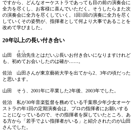
ですから、どんなオーケストラであっても目の前の演奏会に
全力を尽くし、お客様に喜んでいただく。そうしたらまた次
の演奏会に全力を尽くしていく。1回1回の演奏に全力を尽く
していくその姿勢が、指揮者として何より大事であることを
改めて学びました。
20年以上の
長い付き合い
さ
じ
山田
佐
治
先生とはだいぶ長いお付き合いになりますけれど
も、初めてお会いしたのは確か……。
佐治
山田さんが東京藝術大学を出てから2、3年の頃だった
と思います。
山田
そう、2001年に卒業した2年後、2003年でした。
佐治
私が30年音楽監督を務めている千葉県少年少女オーケ
ストラの年1回の定期演奏会は、プロの指揮者にお願いする
ことになっているので、その指揮者を探していたところ、あ
る方から「若手でよい指揮者がいる」と紹介されたのが山田
さんでした。