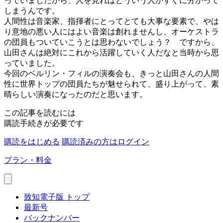
っていましたから、人を見ればどういう人かすぐに分かって
しまうんです。
人間性は音楽家、指揮者にとってとても大事な要素で、やは
り意地の悪い人にはよい音楽は創れませんし、オーケストラ
の団員もついていこうとは思わないでしょう？ ですから、
山田さんは絶対にこれから活躍していく人だなと当時から思
っていました。
今回のベルリン・フィルの演奏会も、きっと山田さんの人間
性に世界トップの団員たちが魅せられて、盛り上がって、素
晴らしい演奏になったのだと思います。
この記事を読むには
購読手続きが必要です
購読をはじめる
購読済みの方はログイン
プラン・料金
致知電子版 トップ
最新号
バックナンバー