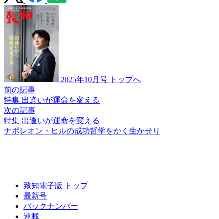
2025年10月号 トップへ
前の記事
特集 出逢いが運命を変える
次の記事
特集 出逢いが運命を変える
ナポレオン・ヒルの
成功哲学を
かく生かせり
致知電子版 トップ
最新号
バックナンバー
連載