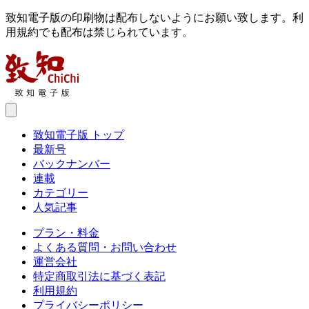
致知電子版の印刷物は配布しないようにお願い致します。利
用規約でも配布は禁じられています。
致知電子版 トップ
最新号
バックナンバー
連載
カテゴリー
人気記事
プラン・料金
よくある質問・お問い合わせ
運営会社
特定商取引法に基づく表記
利用規約
プライバシーポリシー