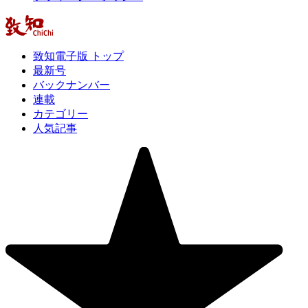
致知電子版 トップ
最新号
バックナンバー
連載
カテゴリー
人気記事