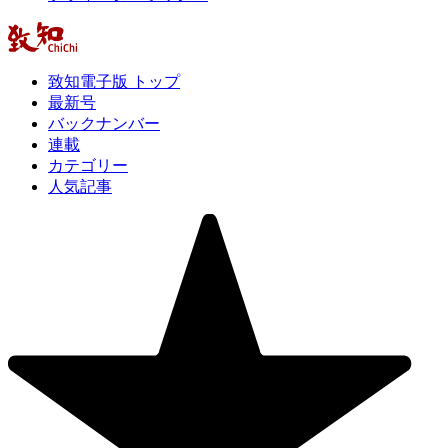
致知電子版 トップ
最新号
バックナンバー
連載
カテゴリー
人気記事