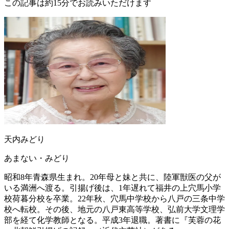
この記事は約15分でお読みいただけます
天内みどり
あまない・みどり
昭和8年青森県生まれ。20年母と妹と共に、陸軍獣医の父が
いる満洲へ渡る。引揚げ後は、1年遅れて福井の上穴馬小学
校荷暮分校を卒業。22年秋、穴馬中学校から八戸の三条中学
校へ転校。その後、地元の八戸東高等学校、弘前大学文理学
部を経て化学教師となる。平成3年退職。著書に『芙蓉の花