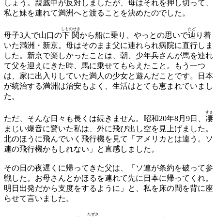
しょう。親戚中が反対しましたが、母はそれを押し切って、
私と妹を連れて満洲へと渡ることを決めたのでした。
しものせき
たど
母子3人で山口の
下関
から船に乗り、やっとの思いで
辿
り着
いた満洲・新京。母はそのまま父に連れられ病院に直行しま
した。新京で楽しかったことは、朝、少年兵さんが馬を連れ
て父を迎えにきた時、馬に乗せてもらえたこと。もう一つ
は、家に出入りしていた満人の少女と遊んだことです。日本
が統治する満洲は治安もよく、生活はとても恵まれていまし
た。
すさ
ただ、そんな日々も長くは続きません。昭和20年8月9日、
凄
まじい爆音に驚いた私は、外に飛び出し空を見上げました。
北のほうに飛んでいく飛行機を見て「アメリカとは違う。ソ
連の飛行機かもしれない」と直感しました。
その日の夜遅くに帰ってきた父は、「ソ連が条約を破って参
戦した。お母さんとかほるを連れて先に日本に帰ってくれ。
明日出発だから支度をするように」と、私を床の間を背に座
らせて言いました。
たずさ