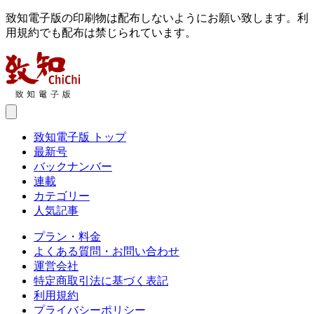
致知電子版の印刷物は配布しないようにお願い致します。利
用規約でも配布は禁じられています。
致知電子版 トップ
最新号
バックナンバー
連載
カテゴリー
人気記事
プラン・料金
よくある質問・お問い合わせ
運営会社
特定商取引法に基づく表記
利用規約
プライバシーポリシー