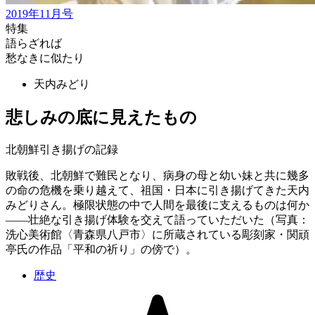
2019年11月号
特集
語らざれば
愁なきに似たり
天内みどり
悲しみの底に見えたもの
北朝鮮引き揚げの記録
敗戦後、北朝鮮で難民となり、病身の母と幼い妹と共に幾多
の命の危機を乗り越えて、祖国・日本に引き揚げてきた天内
みどりさん。極限状態の中で人間を最後に支えるものは何か
――壮絶な引き揚げ体験を交えて語っていただいた（写真：
洗心美術館〈青森県八戸市〉に所蔵されている彫刻家・関頑
亭氏の作品「平和の祈り」の傍で）。
歴史