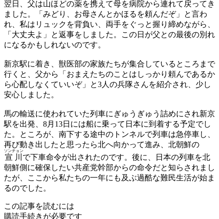
翌日、父は山ほどの薬を
携
えて母を病院から連れて戻ってき
ました。「みどり、お母さんとかほるを頼んだぞ」と言わ
れ、私はリュックを背負い、両手をぐっと握り締めながら、
「大丈夫よ」と返事をしました。この日が父との最後の別れ
になるかもしれないのです。
新京駅に着き、獣医部の家族たちが集合しているところまで
行くと、父から「おまえたちのことはしっかり頼んであるか
ら心配しなくていいぞ」と3人の兵隊さんを紹介され、少し
安心しました。
馬の輸送に使われていた列車にぎゅうぎゅう詰めにされ新京
駅を出発、8月13日には船に乗って日本に到着する予定でし
た。ところが、南下する途中のトンネルで列車は急停車し、
再び動き出したと思ったら北へ向かって進み、北朝鮮の
ソンチョン
宣川
で下車命令が出されたのです。後に、日本の列車を北
朝鮮側に確保したい共産党幹部からの命令だと知らされまし
たが、ここから私たちの一年にも及ぶ過酷な難民生活が始ま
るのでした。
この記事を読むには
購読手続きが必要です