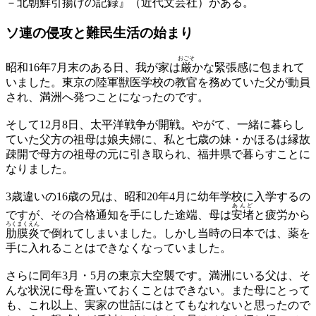
－北朝鮮引揚げの記録』（近代文芸社）がある。
ソ連の侵攻と
難民生活の始まり
おごそ
昭和16年7月末のある日、我が家は
厳
かな緊張感に包まれて
いました。東京の陸軍獣医学校の教官を務めていた父が動員
され、満洲へ発つことになったのです。
そして12月8日、太平洋戦争が開戦。やがて、一緒に暮らし
ていた父方の祖母は娘夫婦に、私と七歳の妹・かほるは縁故
疎開で母方の祖母の元に引き取られ、福井県で暮らすことに
なりました。
3歳違いの16歳の兄は、昭和20年4月に幼年学校に入学するの
あんど
ですが、その合格通知を手にした途端、母は
安堵
と疲労から
ろくまくえん
肋膜炎
で倒れてしまいました。しかし当時の日本では、薬を
手に入れることはできなくなっていました。
さらに同年3月・5月の東京大空襲です。満洲にいる父は、そ
んな状況に母を置いておくことはできない。また母にとって
も、これ以上、実家の世話にはとてもなれないと思ったので