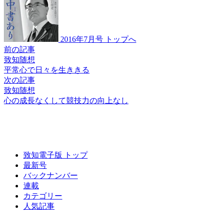
2016年7月号 トップへ
前の記事
致知随想
平常心で
日々を生ききる
次の記事
致知随想
心の成長なくして
競技力の向上なし
致知電子版 トップ
最新号
バックナンバー
連載
カテゴリー
人気記事