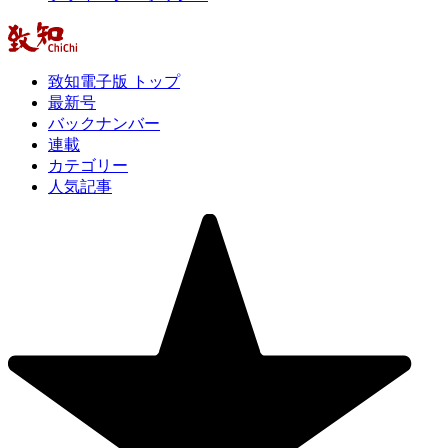
致知電子版 トップ
最新号
バックナンバー
連載
カテゴリー
人気記事