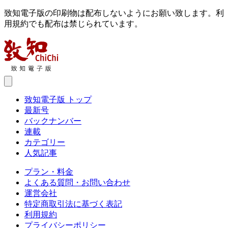
致知電子版の印刷物は配布しないようにお願い致します。利
用規約でも配布は禁じられています。
致知電子版 トップ
最新号
バックナンバー
連載
カテゴリー
人気記事
プラン・料金
よくある質問・お問い合わせ
運営会社
特定商取引法に基づく表記
利用規約
プライバシーポリシー