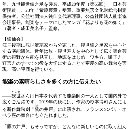
年、九世観世銕之丞を襲名。平成20年度（第65回）「日本芸
術院賞」、23年「紫綬褒章」受章。重要無形文化財総合指定
保持者。公益社団法人銕仙会代表理事。公益社団法人能楽協
会理事長。能楽をテーマにしたマンガ『花よりも花の如く』
（著者・成田美名子）監修。
【銕仙会】
江戸後期に観世流宗家から分家した、観世銕之丞家を中心と
する演能団体。近年は故・観世寿夫を中心として広く舞台芸
術の視野から能を見直し、地謡をはじめ、ワキ方、囃子方、
狂言方のすべての役を大切にすることで密度の高い舞台を実
現、高い評価を得ている。
能楽の素晴らしさを
多くの方に伝えたい
かんぜ
——
観世
さんは日本を代表する能楽師の一人として国内外で
広くご活躍です。2019年の秋には、作家の杉本博司さんによ
たか
る新作舞踏劇「
鷹
の井戸」に出演され、フランスのパリ・オ
ペラ座の舞台にも立たれました。
「鷹の井戸」もそうですが、どんなに新しいものに取り組ん