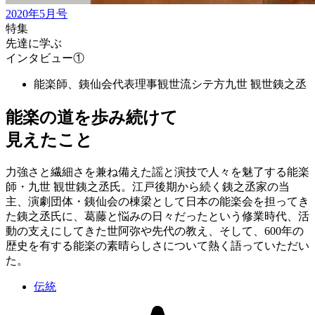
2020年5月号
特集
先達に学ぶ
インタビュー①
能楽師、銕仙会代表理事観世流シテ方
九世 観世銕之丞
能楽の道を歩み続けて
見えたこと
力強さと繊細さを兼ね備えた謡と演技で人々を魅了する能楽
師・九世 観世銕之丞氏。江戸後期から続く銕之丞家の当
主、演劇団体・銕仙会の棟梁として日本の能楽会を担ってき
た銕之丞氏に、葛藤と悩みの日々だったという修業時代、活
動の支えにしてきた世阿弥や先代の教え、そして、600年の
歴史を有する能楽の素晴らしさについて熱く語っていただい
た。
伝統