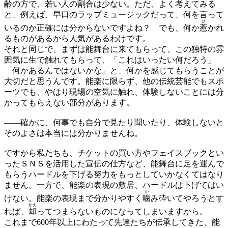
齢の方で、若い人の割合は少ない。ただ、よく考えてみる
と、例えば、早口のラップミュージックだって、何を言って
ひ
いるのか正確には分からないですよね？ でも、何か
惹
かれ
るものがあるから人気があるわけです。
それと同じで、まずは能舞台に来てもらって、この独特の雰
囲気に生で触れてもらって、「これはいったい何だろう」
「何かあるんではないかな」と、何かを感じてもらうことが
大切だと思うんです。能楽に限らず、他の伝統芸能でもスポ
ーツでも、やはり現場の空気に触れ、体験しないことには分
かってもらえない部分があります。
——
確かに、何事でも自分で見たり聞いたり、体験しないと
そのよさは本当には分かりませんね。
ですから私たちも、チケットの買い方やフェイスブックとい
ったＳＮＳを活用した宣伝の仕方など、能舞台に足を運んで
もらうハードルを下げる努力をもっとしていかなくてはなり
ません。一方で、能楽の表現の敷居、ハードルは下げてはい
か
けない。能楽の表現まで分かりやすく
噛
み砕いてやろうとす
かえ
れば、
却
ってつまらないものになってしまいますから。
これまで600年以上にわたって先達たちが伝承してきた、能