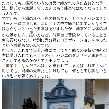
だとしても、能楽というのは受け継がれてきた古典的な手
法、様式から逸脱してしまえばもう能楽ではなくなってしま
うんです。
ですから、今回のオペラ座の舞台でも、もちろんバレエダン
サーと一緒に演じる、暗い照明の中で舞台に出ていかなくて
はならないといった要素はありましたが、基本的には体の細
うた
かな動かし方、
謡
い方など、能舞台で普段やっていることと
何ら変わらない。特別に異分野とコラボレーションをやった
という感覚もないんですね。
むしろ、これまで自分が身につけてきた能楽の演技が海外の
方に受け入れてもらえるのか、バレエのダンサーと組み合う
ことができるのかがとても不安で……。
「能楽？ なんだこれは」と思われてしまえば、杉本さんに
対しても、能楽の先輩たちに対しても、何とも申し訳ないと
いう思いが強くありました。