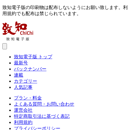
致知電子版の印刷物は配布しないようにお願い致します。利
用規約でも配布は禁じられています。
致知電子版 トップ
最新号
バックナンバー
連載
カテゴリー
人気記事
プラン・料金
よくある質問・お問い合わせ
運営会社
特定商取引法に基づく表記
利用規約
プライバシーポリシー