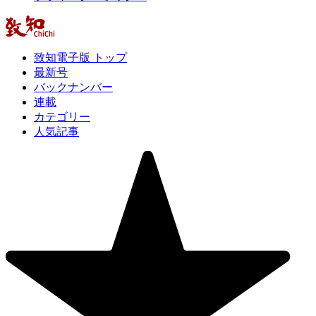
致知電子版 トップ
最新号
バックナンバー
連載
カテゴリー
人気記事