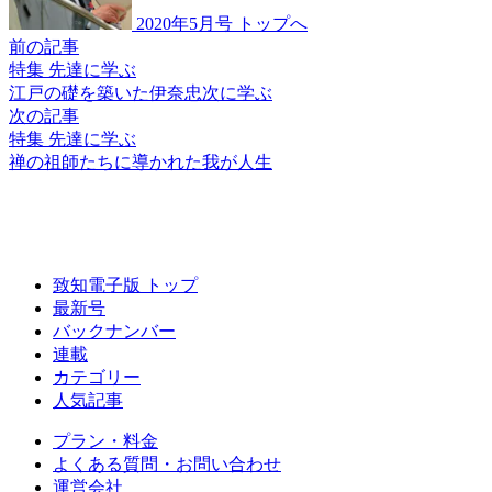
2020年5月号 トップへ
前の記事
特集 先達に学ぶ
江戸の礎を築いた
伊奈忠次に学ぶ
次の記事
特集 先達に学ぶ
禅の祖師たちに
導かれた我が人生
致知電子版 トップ
最新号
バックナンバー
連載
カテゴリー
人気記事
プラン・料金
よくある質問・お問い合わせ
運営会社