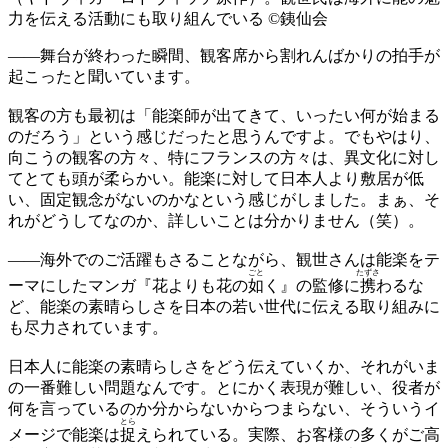
力を伝える活動にも取り組んでいる ©銕仙会
——
舞台が終わった瞬間、観客席から割れんばかりの拍手が
起こったと聞いています。
観客の方も最初は「能楽師が出てきて、いったい何が始まる
のだろう」という感じだったと思うんですよ。でもやはり、
向こうの観客の方々、特にフランスの方々は、異文化に対し
てとても頭が柔らかい。能楽に対して日本人より敷居が低
い、固定観念がないのかなという感じがしました。まぁ、そ
れがどうしてなのか、詳しいことは分かりません（笑）。
——
海外でのご活躍もさることながら、観世さんは能楽をテ
ごと
たずさ
ーマにしたマンガ『花よりも花の
如
く』の監修に
携
わるな
ど、能楽の素晴らしさを日本の若い世代に伝える取り組みに
も尽力されています。
日本人に能楽の素晴らしさをどう伝えていくか、それがいま
の一番難しい問題なんです。とにかく表現が難しい、役者が
何を言っているのか分からないからつまらない、そういうイ
とら
メージで能楽は
捉
えられている。実際、お客様の多くがご高