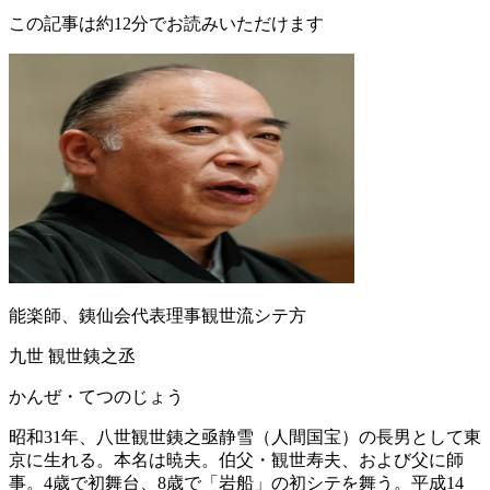
この記事は約12分でお読みいただけます
能楽師、銕仙会代表理事観世流シテ方
九世 観世銕之丞
かんぜ・てつのじょう
昭和31年、八世観世銕之亟静雪（人間国宝）の長男として東
京に生れる。本名は暁夫。伯父・観世寿夫、および父に師
事。4歳で初舞台、8歳で「岩船」の初シテを舞う。平成14