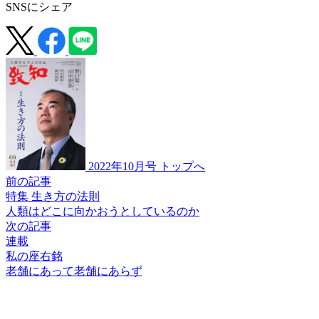
SNSにシェア
2022年10月号 トップへ
前の記事
特集 生き方の法則
人類はどこに向かおうと
しているのか
次の記事
連載
私の座右銘
老舗にあって
老舗にあらず