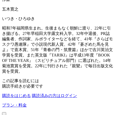
五木寛之
いつき・ひろゆき
昭和7年福岡県生まれ。生後まもなく朝鮮に渡り、22年に引
き揚げる。27年早稲田大学露文科入学。32年中退後、PR誌
編集者、作詞家、ルポライターなどを経て、41年『さらばモ
スクワ愚連隊』で小説現代新人賞、42年『蒼ざめた馬を見
よ』で直木賞、51年『青春の門・筑豊篇』ほかで吉川英治文
学賞を受賞。また英文版『TARIKI』は平成13年度『BOOK
OF THE YEAR』（スピリチュアル部門）に選ばれた。14年
菊池寛賞を受賞。22年に刊行された『親鸞』で毎日出版文化
賞を受賞。
この記事を読むには
購読手続きが必要です
購読をはじめる
購読済みの方はログイン
プラン・料金