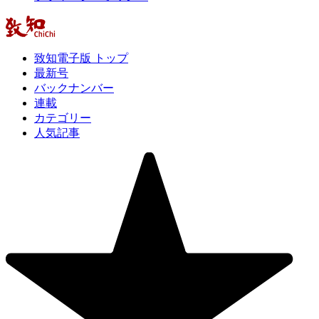
致知電子版 トップ
最新号
バックナンバー
連載
カテゴリー
人気記事