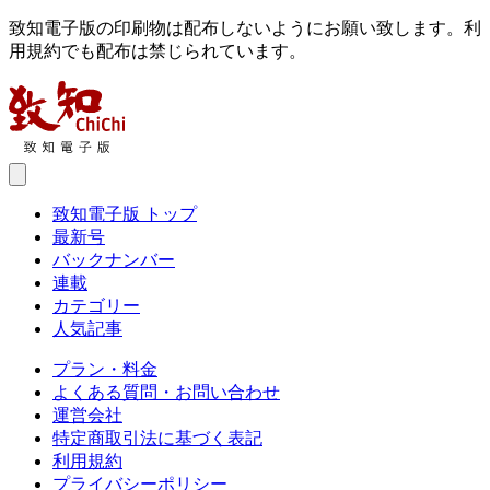
致知電子版の印刷物は配布しないようにお願い致します。利
用規約でも配布は禁じられています。
致知電子版 トップ
最新号
バックナンバー
連載
カテゴリー
人気記事
プラン・料金
よくある質問・お問い合わせ
運営会社
特定商取引法に基づく表記
利用規約
プライバシーポリシー