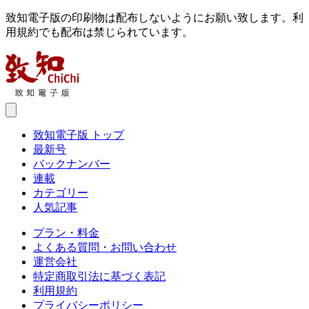
致知電子版の印刷物は配布しないようにお願い致します。利
用規約でも配布は禁じられています。
致知電子版 トップ
最新号
バックナンバー
連載
カテゴリー
人気記事
プラン・料金
よくある質問・お問い合わせ
運営会社
特定商取引法に基づく表記
利用規約
プライバシーポリシー