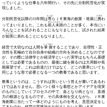
っていくような仕事を六年間行い、その先に分割民営化が実
現しました。
もっぱ
たずさ
分割民営化以降の33年間は
専
らＪＲ東海の創業・発展に
携
わ
ぜんじんみとう
ってまいりました。これも
前人未踏
のことが多く、本当にい
ろんなことを試されることにもなりましたし、試された結果
にょじつ
が
如実
に表れることにもなりました。
しょうあく
経営で大切なのは人間を
掌握
することであり、合理性・正
当性を見極めて自分自身や組織の方向を決めることなのです
が、その際に法律学とか経済学といった実学はもちろん基礎
としては必要であるものの、最後に鍵を握るのは大局観や長
期展望です。これは鉄道だけではなく、どこの業界にいても
同じような形で必要となる一つの教養であると思います。
教養というのは、こうすれば良いという答えが書いてあるわ
けではありません。思いつく様々な着想とかアイデアを現実
のものにしていくプロセスの中で、血となり肉となり、直感
力の根源となるものです。その具体例を交えながら、ＪＲ東
海創業に当たって一体どのようにものを考え、意思決定をし
てきたのか、経営の実践論をお伝えしたいと思います。