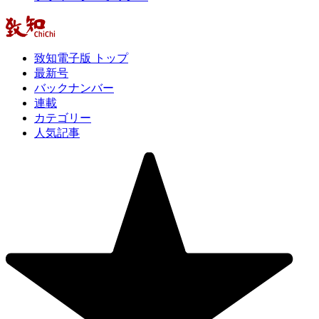
致知電子版 トップ
最新号
バックナンバー
連載
カテゴリー
人気記事