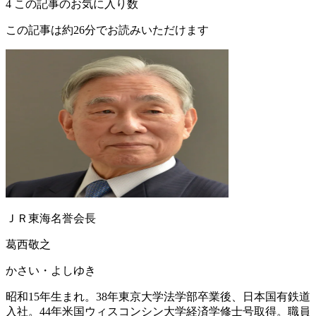
4
この記事のお気に入り数
この記事は約26分でお読みいただけます
ＪＲ東海名誉会長
葛󠄀西敬之
かさい・よしゆき
昭和15年生まれ。38年東京大学法学部卒業後、日本国有鉄道
入社。44年米国ウィスコンシン大学経済学修士号取得。職員