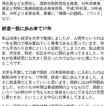
局次長などを歴任し、国鉄分割民営化を推進。62年JR東海
発足と同時に取締役総合企画本部長。平成7年社長。16年会
長。26年より名誉会長。著書に『飛躍への挑戦』（ワック）
など。
鉄道一筋に
歩み来て57年
私は法律と経済を大学で勉強しましたが、人間学というのは
一生を懸けて積み重ねていく教養であると思っています。何
でも手当たり次第にというと拡散してしまうため、私は政治
史、外交史、戦史、伝記を中心に関心を持ってきました。そ
れが企業経営にも大きく役立ったのではないかと感じている
ところです。
大学を卒業して22歳で国鉄（日本国有鉄道）に入社したのは
昭和38年ですから、57年間、鉄道一筋に歩んできました。ま
さに鉄道屋だと言っていいと思います。国鉄には24年間勤め
ました。そのうち18年間は養成期間のようなもので、国鉄と
いう一つの枠の中で与えられた使命をいかにできるだけ完璧
に果たすか、ということを中心に仕事をしてきました。