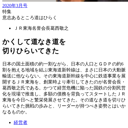
2020年3月号
特集
意志あるところ道はひらく
ＪＲ東海名誉会長
葛󠄀西敬之
かくして道なき道を
切りひらいてきた
日本の国土面積の約一割ながら、日本の人口とＧＤＰの約6
割を抱える地域を結ぶ東海道新幹線は、まさに日本の大動脈
輸送に他ならない。その東海道新幹線を中心に鉄道事業を展
開するＪＲ東海を、創業時より牽引してきたのが名誉会長・
葛西敬之氏である。かつて経営危機に陥った国鉄の分割民営
化を現場で推進し、多額の債務を背負ってスタートしたＪＲ
東海を今日へと繁栄発展させてきた。その道なき道を切りひ
らいてきた挑戦の歩みと、リーダーが持つべき姿勢とはいか
なるものか。
経営者