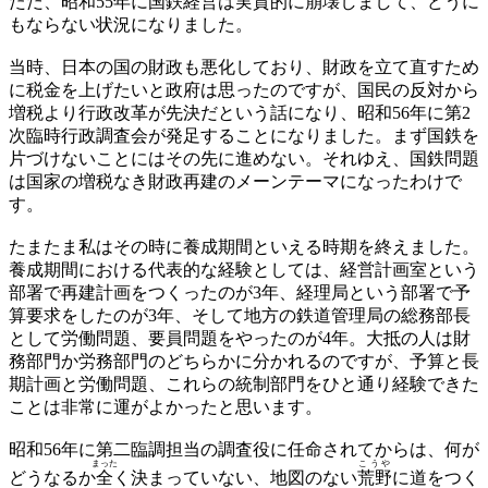
ただ、昭和55年に国鉄経営は実質的に崩壊しまして、どうに
もならない状況になりました。
当時、日本の国の財政も悪化しており、財政を立て直すため
に税金を上げたいと政府は思ったのですが、国民の反対から
増税より行政改革が先決だという話になり、昭和56年に第2
次臨時行政調査会が発足することになりました。まず国鉄を
片づけないことにはその先に進めない。それゆえ、国鉄問題
は国家の増税なき財政再建のメーンテーマになったわけで
す。
たまたま私はその時に養成期間といえる時期を終えました。
養成期間における代表的な経験としては、経営計画室という
部署で再建計画をつくったのが3年、経理局という部署で予
算要求をしたのが3年、そして地方の鉄道管理局の総務部長
として労働問題、要員問題をやったのが4年。大抵の人は財
務部門か労務部門のどちらかに分かれるのですが、予算と長
期計画と労働問題、これらの統制部門をひと通り経験できた
ことは非常に運がよかったと思います。
昭和56年に第二臨調担当の調査役に任命されてからは、何が
まった
こうや
どうなるか
全
く決まっていない、地図のない
荒野
に道をつく