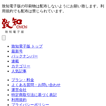
致知電子版の印刷物は配布しないようにお願い致します。利
用規約でも配布は禁じられています。
致知電子版 トップ
最新号
バックナンバー
連載
カテゴリー
人気記事
プラン・料金
よくある質問・お問い合わせ
運営会社
特定商取引法に基づく表記
利用規約
プライバシーポリシー