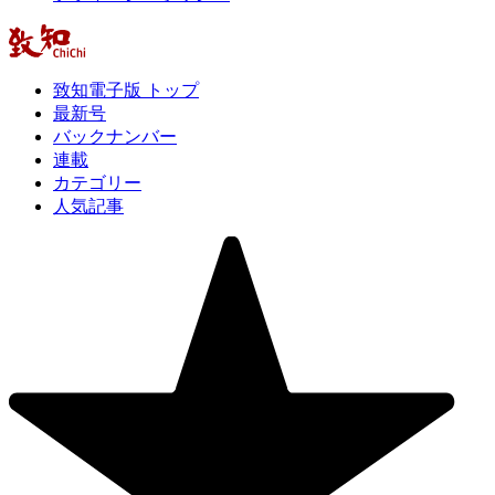
致知電子版 トップ
最新号
バックナンバー
連載
カテゴリー
人気記事