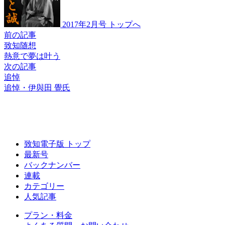
2017年2月号 トップへ
前の記事
致知随想
熱意で夢は叶う
次の記事
追悼
追悼・伊與田 覺氏
致知電子版 トップ
最新号
バックナンバー
連載
カテゴリー
人気記事
プラン・料金