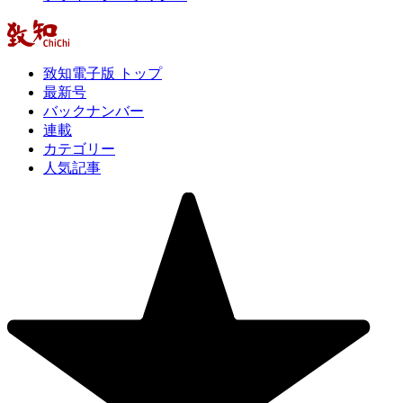
致知電子版 トップ
最新号
バックナンバー
連載
カテゴリー
人気記事