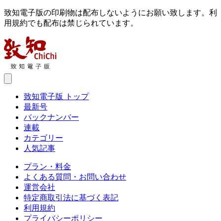
致知電子版の印刷物は配布しないようにお願い致します。利
用規約でも配布は禁じられています。
致知電子版 トップ
最新号
バックナンバー
連載
カテゴリー
人気記事
プラン・料金
よくある質問・お問い合わせ
運営会社
特定商取引法に基づく表記
利用規約
プライバシーポリシー