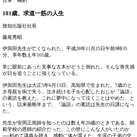
合掌 鞠躬
101歳、求道一筋の人生
致知出版社社長
藤尾秀昭
伊與田先生が亡くなられた。平成28年11月25日午前9時35
分。享年数え年101歳。
常に眼前にあった見事な古木がどうと倒れた。そんな喪失感
が日を追うごとに強くなっている。
伊與田先生は大正5年6月15日、高知県で生まれた。7歳のと
き母親を病で失う。泣き続ける子を心配したおじが『論語』
の素読を教えた。これに夢中になって泣くことはやめた、と
いう。以来最晩年まで、『論語』の素読は先生の日課になっ
た。
先生が安岡正篤師を知ったのは数え年20歳のときである。師
範学校の恩師の紹介だった。この世にこんな人がいたのか
──初めて講義を聴き、感動に体が震えた。生涯の子弟の交