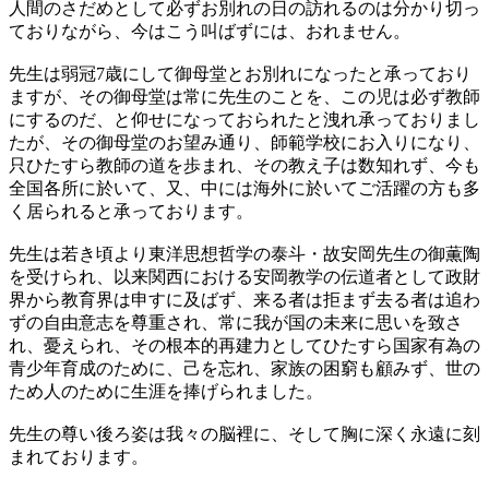
人間のさだめとして必ずお別れの日の訪れるのは分かり切っ
ておりながら、今はこう叫ばずには、おれません。
先生は弱冠7歳にして御母堂とお別れになったと承っており
ますが、その御母堂は常に先生のことを、この児は必ず教師
にするのだ、と仰せになっておられたと洩れ承っておりまし
たが、その御母堂のお望み通り、師範学校にお入りになり、
只ひたすら教師の道を歩まれ、その教え子は数知れず、今も
全国各所に於いて、又、中には海外に於いてご活躍の方も多
く居られると承っております。
先生は若き頃より東洋思想哲学の泰斗・故安岡先生の御薫陶
を受けられ、以来関西における安岡教学の伝道者として政財
界から教育界は申すに及ばず、来る者は拒まず去る者は追わ
ずの自由意志を尊重され、常に我が国の未来に思いを致さ
れ、憂えられ、その根本的再建力としてひたすら国家有為の
青少年育成のために、己を忘れ、家族の困窮も顧みず、世の
ため人のために生涯を捧げられました。
先生の尊い後ろ姿は我々の脳裡に、そして胸に深く永遠に刻
まれております。