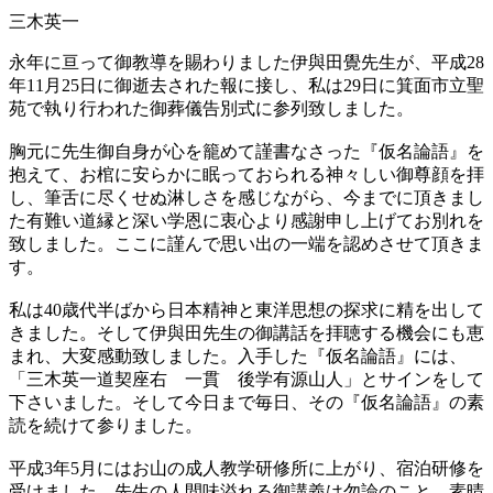
三木英一
永年に亘って御教導を賜わりました伊與田覺先生が、平成28
年11月25日に御逝去された報に接し、私は29日に箕面市立聖
苑で執り行われた御葬儀告別式に参列致しました。
胸元に先生御自身が心を籠めて謹書なさった『仮名論語』を
抱えて、お棺に安らかに眠っておられる神々しい御尊顔を拝
し、筆舌に尽くせぬ淋しさを感じながら、今までに頂きまし
た有難い道縁と深い学恩に衷心より感謝申し上げてお別れを
致しました。ここに謹んで思い出の一端を認めさせて頂きま
す。
私は40歳代半ばから日本精神と東洋思想の探求に精を出して
きました。そして伊與田先生の御講話を拝聴する機会にも恵
まれ、大変感動致しました。入手した『仮名論語』には、
「三木英一道契座右 一貫 後学有源山人」とサインをして
下さいました。そして今日まで毎日、その『仮名論語』の素
読を続けて参りました。
平成3年5月にはお山の成人教学研修所に上がり、宿泊研修を
受けました。先生の人間味溢れる御講義は勿論のこと、素晴