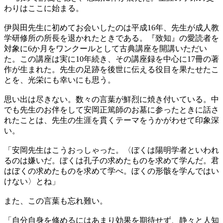
わりはここに始まる。
伊與田先生に初めてお会いしたのは平成16年、先生が成人教
学研修所の所長を退かれたときである。『致知』の愛読者を
対象に6か月をワンクールとして古典講座を開講いただい
た。この講座は実に10年続き、その講座録を中心に17冊の著
作が生まれた。先生の足跡を後世に伝える役目を果たせたこ
とを、光栄にも幸いにも思う。
思い出は尽きない。数々の言葉が鮮烈に焼き付いている。中
でも先生のお伴をして安岡正篤師のお墓に参ったときに話さ
れたことは、先生の生涯を貫くテーマをうかがわせて印象深
い。
「安岡先生はこうおっしゃった。〈ぼくは陽明学者といわれ
るのは嫌いだ。ぼくは孔子の求めたものを求めて学んだ。君
はぼくの求めたものを求めて学べ。ぼくの形骸を学んではい
けない〉とね」
また、この言葉も忘れ難い。
「自分自身を修めるにはあまり効果を期待せず、静々と人知