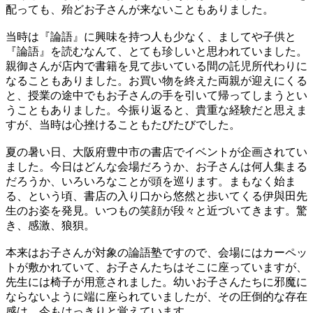
配っても、殆どお子さんが来ないこともありました。
当時は『論語』に興味を持つ人も少なく、ましてや子供と
『論語』を読むなんて、とても珍しいと思われていました。
親御さんが店内で書籍を見て歩いている間の託児所代わりに
なることもありました。お買い物を終えた両親が迎えにくる
と、授業の途中でもお子さんの手を引いて帰ってしまうとい
うこともありました。今振り返ると、貴重な経験だと思えま
すが、当時は心挫けることもたびたびでした。
夏の暑い日、大阪府豊中市の書店でイベントが企画されてい
ました。今日はどんな会場だろうか、お子さんは何人集まる
だろうか、いろいろなことが頭を巡ります。まもなく始ま
る、という頃、書店の入り口から悠然と歩いてくる伊與田先
生のお姿を発見。いつもの笑顔が段々と近づいてきます。驚
き、感激、狼狽。
本来はお子さんが対象の論語塾ですので、会場にはカーペッ
トが敷かれていて、お子さんたちはそこに座っていますが、
先生には椅子が用意されました。幼いお子さんたちに邪魔に
ならないように端に座られていましたが、その圧倒的な存在
感は、今もはっきりと覚えています。