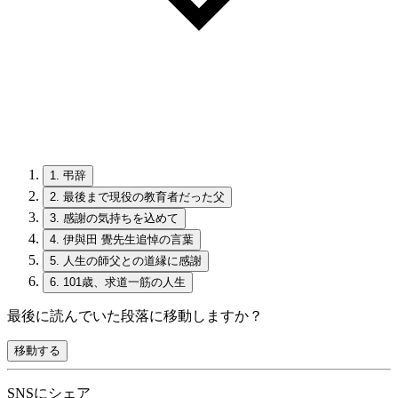
1.
弔辞
2.
最後まで現役の教育者だった父
3.
感謝の気持ちを込めて
4.
伊與田 覺先生追悼の言葉
5.
人生の師父との道縁に感謝
6.
101歳、求道一筋の人生
最後に読んでいた段落に移動しますか？
移動する
SNSにシェア