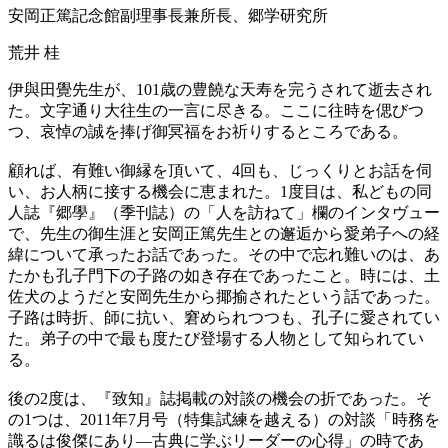
安岡正篤記念館副理事長兼所長、郷学研究所
荒井 桂
伊與田覺先生が、101歳の豊饒な天寿を完うされて逝去され
た。文字通り大往生の一言に尽きる。ここに往時を偲びつ
つ、哀悼の誠を捧げ御冥福をお祈りするところである。
顧れば、有難い御縁を頂いて、4回も、じっくりとお話を伺
い、お人柄に接する機会に恵まれた。1度目は、私どもの同
人誌『郷學』（季刊誌）の「人を訪ねて」欄のインタヴュー
で、先生の御生涯と安岡正篤先生との邂逅から愛弟子への経
緯について承ったお話であった。その中で忘れ難いのは、あ
たかも孔子門下の子路の如き存在であったこと。時には、土
佐犬のようだと安岡先生から揶揄されたという話であった。
子路は時折、師に抗い、窘められつつも、孔子に愛されてい
た。弟子の中で最も度たび登場する人物として知られてい
る。
後の2度は、『致知』誌掲載の対談の機会の折であった。そ
の1つは、2011年7月号（特集試練を越える）の対談「時務を
識るは俊傑にあり―古典に学ぶリーダーの心得」の時であ