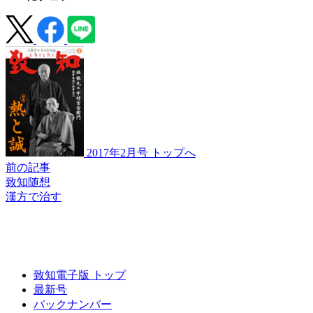
2017年2月号 トップへ
前の記事
致知随想
漢方で治す
致知電子版 トップ
最新号
バックナンバー