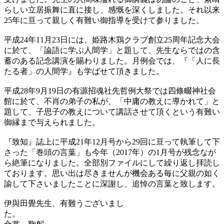
らしい立居振舞に直に接し、感慨を深くしました。それ以来
25年に亘って親しく有難い御指導を受けて参りました。
平成24年11月23日には、姫路木鶏クラブ創立25周年記念大会
に於て、「論語に学ぶ人間学」と題して、先生ならではの含
蓄のある記念講演を賜わりました。月例会では、『「人に長
たる者」の人間学』も学ばせて頂きました。
平成28年9月19日の有源招魂社先哲例大祭では四條畷神社会
館に於て、不肖の弟子の私が、「中庸の教えに導かれて」と
題して、子思子の教えについて講話させて頂くという有難い
御縁まで与えられました。
『致知』誌上に平成21年12月号から29回に亘って執筆して下
さった「巻頭の言葉」も今年（2017年）の1月号が残念なが
ら絶筆になりました。全部別ファイルにして繰り返し拝読し
ております。思い出は尽きませんが機会ある毎に父親の如く
諭して下さいましたことに深謝し、追悼の言葉と致します。
伊與田覺先生、有難うございまし
た