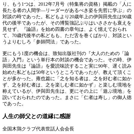
り、もう1つは、2012年7月号（特集将の資格）掲載の「人に
長たる者の人間学―リーダーがあるべき姿を先哲に学ぶ」の
対談の時であった。私どもより20歳年上の伊與田先生は90歳
代の後半であったが、その博覧強記ぶりはいささかも衰えを
見せず、『論語』を始め四書の章句は、よく憶えておられ
て、70歳代後半の私どもも、ただ舌を巻くばかり、対談とい
うよりむしろ「参師問法」であった。
更にもう1度の機会は、致知出版社刊の『大人のための「論
語」入門』という単行本の対談の機会であった。その時、伊
與田先生は『論語』を愛読味読すること実に90年、遅く読み
始めた私どもは50年というところであったが、教えて頂くこ
とが多かった。雍也篇に「之を知る者は、之を好む者に如か
ず、之を好む者は、之を楽しむ者に如かず」と楽しむ境地を
称えているが、伊與田先生は、更にその上に「遊ぶ境地」を
説いておられたのであった。まさに「仁者は寿し」の御人徳
であった。
人生の師父との
道縁に感謝
全国木鶏クラブ代表世話人会会長