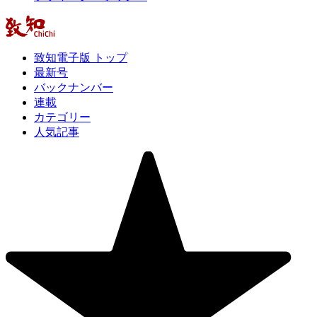
致知電子版 トップ
最新号
バックナンバー
連載
カテゴリー
人気記事