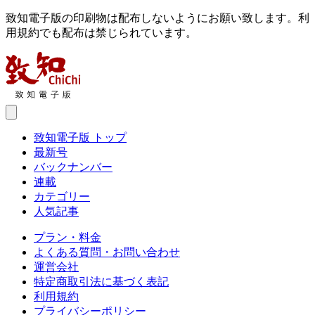
致知電子版の印刷物は配布しないようにお願い致します。利
用規約でも配布は禁じられています。
致知電子版 トップ
最新号
バックナンバー
連載
カテゴリー
人気記事
プラン・料金
よくある質問・お問い合わせ
運営会社
特定商取引法に基づく表記
利用規約
プライバシーポリシー