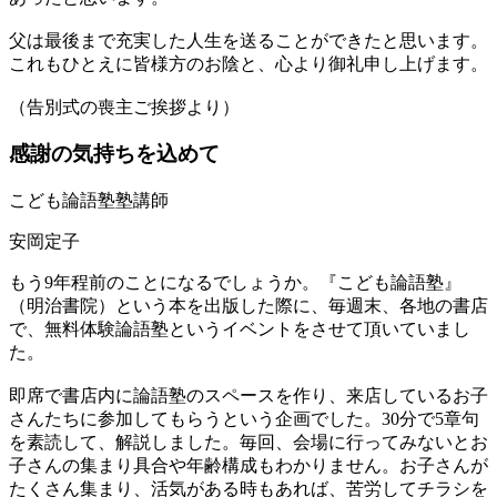
父は最後まで充実した人生を送ることができたと思います。
これもひとえに皆様方のお陰と、心より御礼申し上げます。
（告別式の喪主ご挨拶より）
感謝の気持ちを込めて
こども論語塾塾講師
安岡定子
もう9年程前のことになるでしょうか。『こども論語塾』
（明治書院）という本を出版した際に、毎週末、各地の書店
で、無料体験論語塾というイベントをさせて頂いていまし
た。
即席で書店内に論語塾のスペースを作り、来店しているお子
さんたちに参加してもらうという企画でした。30分で5章句
を素読して、解説しました。毎回、会場に行ってみないとお
子さんの集まり具合や年齢構成もわかりません。お子さんが
たくさん集まり、活気がある時もあれば、苦労してチラシを