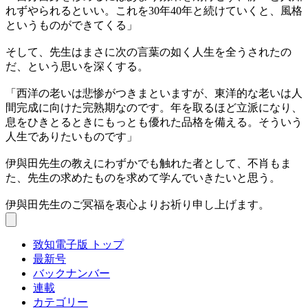
れずやられるといい。これを30年40年と続けていくと、風格
というものができてくる」
そして、先生はまさに次の言葉の如く人生を全うされたの
だ、という思いを深くする。
「西洋の老いは悲惨がつきまといますが、東洋的な老いは人
間完成に向けた完熟期なのです。年を取るほど立派になり、
息をひきとるときにもっとも優れた品格を備える。そういう
人生でありたいものです」
伊與田先生の教えにわずかでも触れた者として、不肖もま
た、先生の求めたものを求めて学んでいきたいと思う。
伊與田先生のご冥福を衷心よりお祈り申し上げます。
致知電子版 トップ
最新号
バックナンバー
連載
カテゴリー