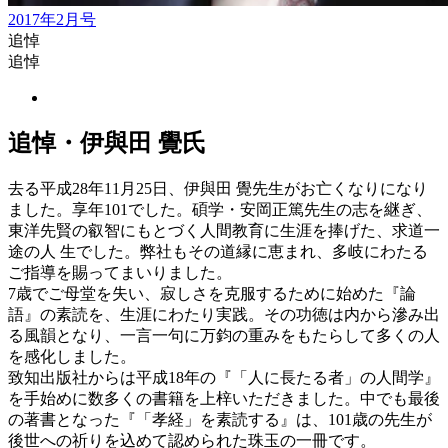
2017年2月号
追悼
追悼
追悼・伊與田 覺氏
去る平成28年11月25日、伊與田 覺先生がお亡くなりになり
ました。享年101でした。碩学・安岡正篤先生の志を継ぎ、
東洋先賢の叡智にもとづく人間教育に生涯を捧げた、求道一
途の人 生でした。弊社もその道縁に恵まれ、多岐にわたる
ご指導を賜ってまいりました。
7歳でご母堂を失い、寂しさを克服するために始めた『論
語』の素読を、生涯にわたり実践。その功徳は内から滲み出
る風韻となり、一言一句に万鈞の重みをもたらして多くの人
を感化しました。
致知出版社からは平成18年の『「人に長たる者」の人間学』
を手始めに数多くの書籍を上梓いただきました。中でも最後
の著書となった『「孝経」を素読する』は、101歳の先生が
後世への祈りを込めて認められた珠玉の一冊です。