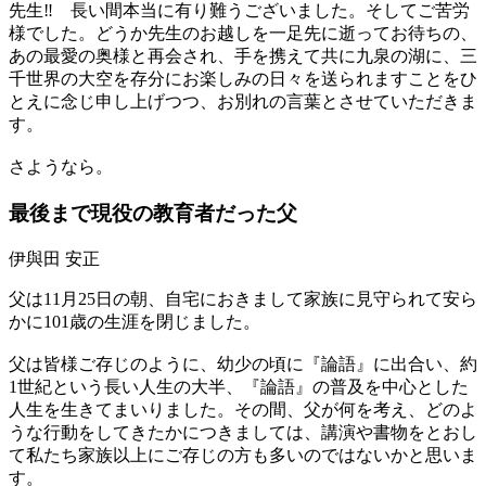
先生‼ 長い間本当に有り難うございました。そしてご苦労
様でした。どうか先生のお越しを一足先に逝ってお待ちの、
あの最愛の奥様と再会され、手を携えて共に九泉の湖に、三
千世界の大空を存分にお楽しみの日々を送られますことをひ
とえに念じ申し上げつつ、お別れの言葉とさせていただきま
す。
さようなら。
最後まで
現役の教育者だった父
伊與田 安正
父は11月25日の朝、自宅におきまして家族に見守られて安ら
かに101歳の生涯を閉じました。
父は皆様ご存じのように、幼少の頃に『論語』に出合い、約
1世紀という長い人生の大半、『論語』の普及を中心とした
人生を生きてまいりました。その間、父が何を考え、どのよ
うな行動をしてきたかにつきましては、講演や書物をとおし
て私たち家族以上にご存じの方も多いのではないかと思いま
す。