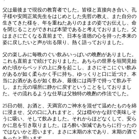
父は最後まで現役の教育者でした。皆様と直接向き合い、孔
子様や安岡正篤先生をはじめとした先哲の教え、また自分の
生きてきた様を、年を重ねたありのままの姿でお伝えし、命
を閉じることができれば本望であると考えておりました。父
はまさに亡くなる直前まで、日本を道徳の心を持った本来の
姿に戻したいと声が出る限り、熱く語っておりました。
父の楽しみに毎晩のぐい飲みいっぱいの晩酌がありました。
これも直前まで続けておりました。あちらの世界を垣間見始
めた頃からベッドの上に身を起こし、まさにそこにぐい飲み
があるが如く柔らかく手に持ち、ゆっくりと口に近づけ、本
当にお酒があるが如く飲み、最後には両手で持って飲み干
し、また元の場所に静かに戻すということをしておりまし
た。その流れるような仕草は父独特の晩酌の作法でした。
25日の朝、お酒と、天満宮のご神水を混ぜて温めたものを綿
に浸ませ、父の口に入れますと、父は穏やかな顔で美味しそ
うに吸い、そして飲みました。それからほどなくして、安ら
かに息を引き取りました。ほろ酔い加減であちらに行ったの
ではないかと思います。まさに末期の水であり、末期の酒で
あったと思います。