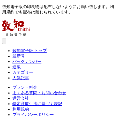
致知電子版の印刷物は配布しないようにお願い致します。利
用規約でも配布は禁じられています。
致知電子版 トップ
最新号
バックナンバー
連載
カテゴリー
人気記事
プラン・料金
よくある質問・お問い合わせ
運営会社
特定商取引法に基づく表記
利用規約
プライバシーポリシー