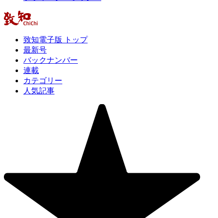
致知電子版 トップ
最新号
バックナンバー
連載
カテゴリー
人気記事