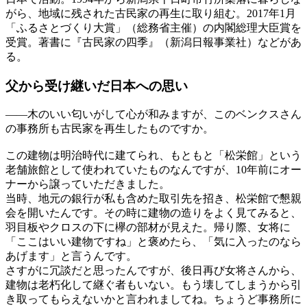
がら、地域に残された古民家の再生に取り組む。2017年1月
「ふるさとづくり大賞」（総務省主催）の内閣総理大臣賞を
受賞。著書に『古民家の四季』（新潟日報事業社）などがあ
る。
父から受け継いだ
日本への思い
——
木のいい匂いがして心が和みますが、このベンクスさん
の事務所も古民家を再生したものですか。
この建物は明治時代に建てられ、もともと「松栄館」という
老舗旅館として使われていたものなんですが、10年前にオー
ナーから譲っていただきました。
当時、地元の銀行が私も含めた取引先を招き、松栄館で懇親
会を開いたんです。その時に建物の造りをよく見てみると、
羽目板やクロスの下に欅の部材が見えた。帰り際、女将に
「ここはいい建物ですね」と褒めたら、「気に入ったのなら
あげます」と言うんです。
さすがに冗談だと思ったんですが、後日再び女将さんから、
建物は老朽化して継ぐ者もいない。もう壊してしまうから引
き取ってもらえないかと言われましてね。ちょうど事務所に