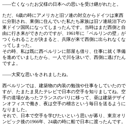
——
亡くなったお父様の日本への思いを受け継がれたと。
ただ、6歳の時にアメリカと旧ソ連の対立からドイツは東西
に分割され、東側に住んでいた私たち家族は旧ソ連統治下の
東ドイツ国民になってしまったんです。当時はまだ西側と自
由に行き来ができたのですが、1961年に「ベルリンの壁」が
つくられることが決まると、兵隊が来て西側に出られなくな
ってしまった。
その時、私は既に西ベルリンに部屋も借り、仕事に就く準備
を進めていましたから、一人で川を泳いで、西側に逃げたん
ですよ。
——
大変な思いをされましたね。
西ベルリンでは、建築物の内装の勉強や仕事をしていたので
すが、たまたま見たテレビで日本の空手を知りましてね。空
手の道場があったフランスのパリに移って、昼は建築デザイ
ンオフィスで働き、夜は空手の稽古という毎日を送るように
なりました。
それで、日本で空手を学びたいという思いが募り、東京オリ
ンピック後の1966年、24歳の時に船で日本に渡ったんです。