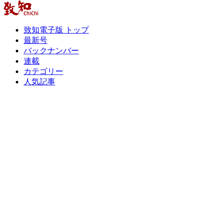
致知電子版 トップ
最新号
バックナンバー
連載
カテゴリー
人気記事