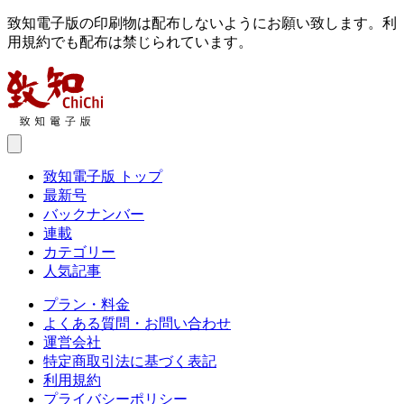
致知電子版の印刷物は配布しないようにお願い致します。利
用規約でも配布は禁じられています。
致知電子版 トップ
最新号
バックナンバー
連載
カテゴリー
人気記事
プラン・料金
よくある質問・お問い合わせ
運営会社
特定商取引法に基づく表記
利用規約
プライバシーポリシー