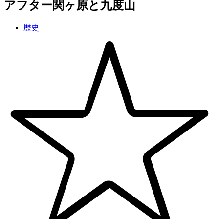
アフター関ヶ原と九度山
歴史