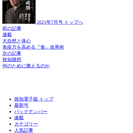
2021年7月号 トップへ
前の記事
連載
大自然と体心
免疫力を高める
『食』改善術
次の記事
致知随想
何のために燃えるのか
致知電子版 トップ
最新号
バックナンバー
連載
カテゴリー
人気記事