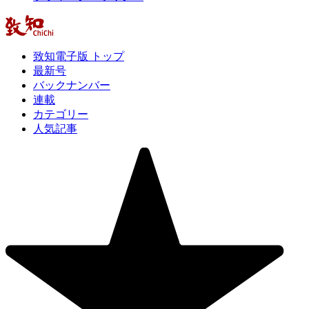
致知電子版 トップ
最新号
バックナンバー
連載
カテゴリー
人気記事