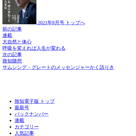
2021年8月号 トップへ
前の記事
連載
大自然と体心
呼吸を変えれば
人生が変わる
次の記事
致知随想
サムシング・グレートの
メッセンジャーかく語りき
致知電子版 トップ
最新号
バックナンバー
連載
カテゴリー
人気記事