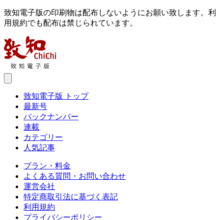
致知電子版の印刷物は配布しないようにお願い致します。利
用規約でも配布は禁じられています。
致知電子版 トップ
最新号
バックナンバー
連載
カテゴリー
人気記事
プラン・料金
よくある質問・お問い合わせ
運営会社
特定商取引法に基づく表記
利用規約
プライバシーポリシー