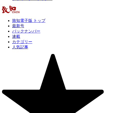
致知電子版 トップ
最新号
バックナンバー
連載
カテゴリー
人気記事