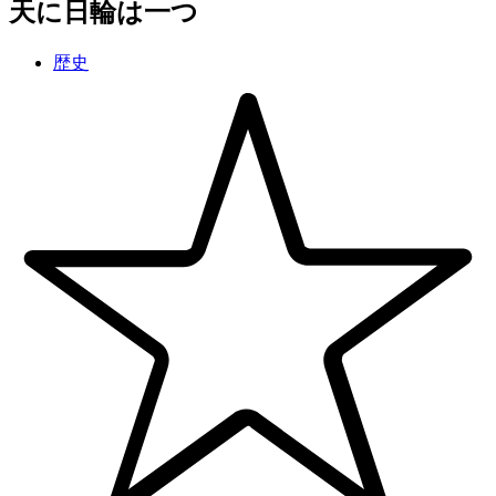
天に日輪は一つ
歴史