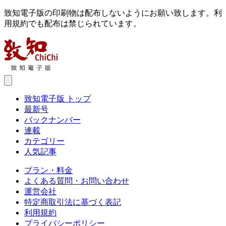
致知電子版の印刷物は配布しないようにお願い致します。利
用規約でも配布は禁じられています。
致知電子版 トップ
最新号
バックナンバー
連載
カテゴリー
人気記事
プラン・料金
よくある質問・お問い合わせ
運営会社
特定商取引法に基づく表記
利用規約
プライバシーポリシー