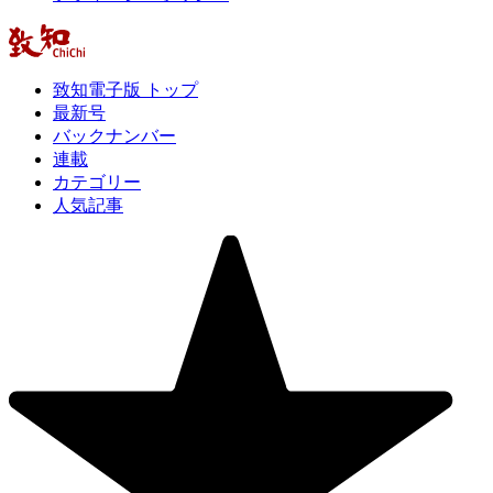
致知電子版 トップ
最新号
バックナンバー
連載
カテゴリー
人気記事