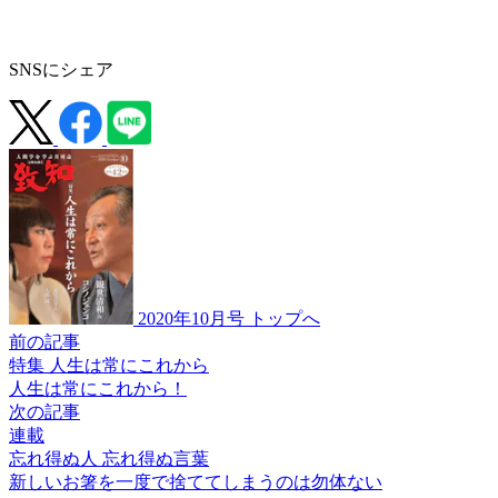
SNSにシェア
2020年10月号 トップへ
前の記事
特集 人生は常にこれから
人生は常にこれから！
次の記事
連載
忘れ得ぬ人 忘れ得ぬ言葉
新しいお箸を一度で
捨ててしまうのは
勿体ない