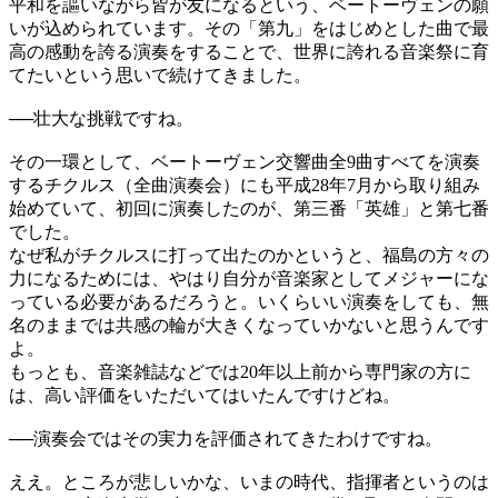
平和を謳いながら皆が友になるという、ベートーヴェンの願
いが込められています。その「第九」をはじめとした曲で最
高の感動を誇る演奏をすることで、世界に誇れる音楽祭に育
てたいという思いで続けてきました。
──
壮大な挑戦ですね。
その一環として、ベートーヴェン交響曲全9曲すべてを演奏
するチクルス（全曲演奏会）にも平成28年7月から取り組み
始めていて、初回に演奏したのが、第三番「英雄」と第七番
でした。
なぜ私がチクルスに打って出たのかというと、福島の方々の
力になるためには、やはり自分が音楽家としてメジャーにな
っている必要があるだろうと。いくらいい演奏をしても、無
名のままでは共感の輪が大きくなっていかないと思うんです
よ。
もっとも、音楽雑誌などでは20年以上前から専門家の方に
は、高い評価をいただいてはいたんですけどね。
──
演奏会ではその実力を評価されてきたわけですね。
ええ。ところが悲しいかな、いまの時代、指揮者というのは