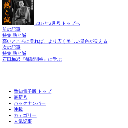
2017年2月号 トップへ
前の記事
特集 熱と誠
高いところに
登れば、より広く
美しい景色が
見える
次の記事
特集 熱と誠
石田梅岩
『都鄙問答』
に学ぶ
致知電子版 トップ
最新号
バックナンバー
連載
カテゴリー
人気記事