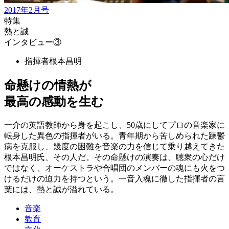
2017年2月号
特集
熱と誠
インタビュー③
指揮者
根本昌明
命懸けの情熱が
最高の感動を生む
一介の英語教師から身を起こし、50歳にしてプロの音楽家に
転身した異色の指揮者がいる。青年期から苦しめられた躁鬱
病を克服し、幾度の困難を音楽の力を信じて乗り越えてきた
根本昌明氏、その人だ。その命懸けの演奏は、聴衆の心だけ
ではなく、オーケストラや合唱団のメンバーの魂にも火をつ
けるだけの迫力を持つという。一音入魂に徹した指揮者の言
葉には、熱と誠が溢れている。
音楽
教育