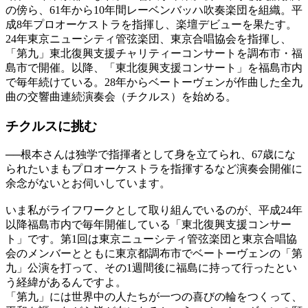
の傍ら、61年から10年間レーベンバッハ吹奏楽団を組織。平
成8年プロオーケストラを指揮し、楽壇デビューを果たす。
24年東京ニューシティ管弦楽団、東京合唱協会を指揮し、
「第九」東北復興支援チャリティーコンサートを調布市・福
島市で開催。以降、「東北復興支援コンサート」を福島市内
で毎年続けている。28年からベートーヴェンが作曲した全九
曲の交響曲連続演奏会（チクルス）を始める。
チクルスに挑む
──
根本さんは独学で指揮者として身を立てられ、67歳にな
られたいまもプロオーケストラを指揮するなど演奏会開催に
余念がないとお伺いしています。
いま私がライフワークとして取り組んでいるのが、平成24年
以降福島市内で毎年開催している「東北復興支援コンサー
ト」です。第1回は東京ニューシティ管弦楽団と東京合唱協
会のメンバーとともに東京都調布市でベートーヴェンの「第
九」公演を打って、その1週間後に福島に持って行ったとい
う経緯があるんですよ。
「第九」には世界中の人たちが一つの喜びの輪をつくって、