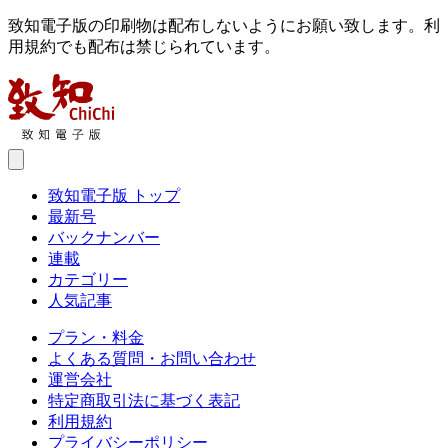
致知電子版の印刷物は配布しないようにお願い致します。利
用規約でも配布は禁じられています。
致知電子版 トップ
最新号
バックナンバー
連載
カテゴリー
人気記事
プラン・料金
よくある質問・お問い合わせ
運営会社
特定商取引法に基づく表記
利用規約
プライバシーポリシー