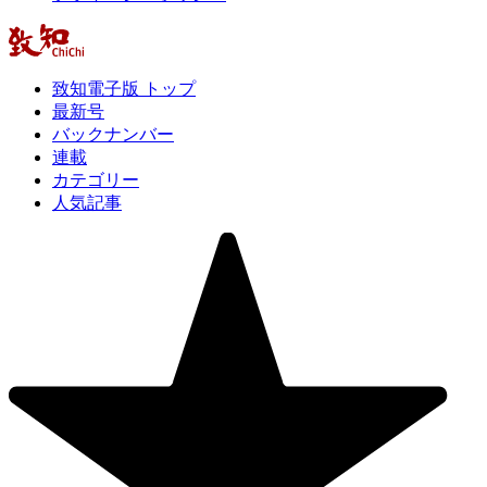
致知電子版 トップ
最新号
バックナンバー
連載
カテゴリー
人気記事