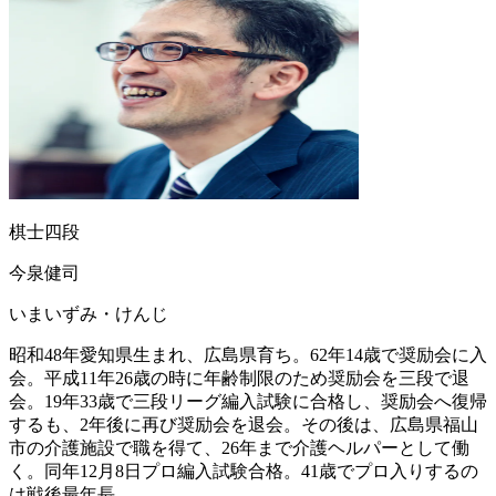
棋士四段
今泉健司
いまいずみ・けんじ
昭和48年愛知県生まれ、広島県育ち。62年14歳で奨励会に入
会。平成11年26歳の時に年齢制限のため奨励会を三段で退
会。19年33歳で三段リーグ編入試験に合格し、奨励会へ復帰
するも、2年後に再び奨励会を退会。その後は、広島県福山
市の介護施設で職を得て、26年まで介護ヘルパーとして働
く。同年12月8日プロ編入試験合格。41歳でプロ入りするの
は戦後最年長。