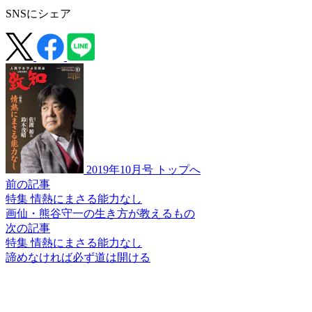
SNSにシェア
2019年10月号 トップへ
前の記事
特集 情熱にまさる能力なし
画仙・熊谷守一の生き方が
教えるもの
次の記事
特集 情熱にまさる能力なし
諦めなければ必ず道は開ける