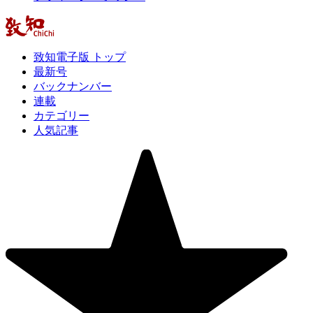
致知電子版 トップ
最新号
バックナンバー
連載
カテゴリー
人気記事