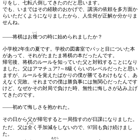
りをし、七転八倒してきたのだと思います。
でも、いまではその経験のおかげで、講演の依頼を多方面か
らいただくようになりましたから、人生何が正解か分かりま
せんね。
いく
——
将棋はお
幾
つの時に始められましたか？
小学校2年生の夏です。学校の図書室でパッと目についた本
があって、それがたまたま将棋の本だったんです。
帰宅後、将棋のルールを知っていた父と対戦することになり
ました。父はアマチュア7～8級くらいのレベルだったと思い
ますが、ルールを覚えたばかりの僕が勝てるわけもなく、あ
えなく完敗。それまでの僕は勝負事には無関心だったんです
けど、なぜかその対局で負けた時、無性に悔しさが込み上げ
てきたのです。
——
初めて悔しさを抱かれた。
その日から父が帰宅すると一局指すのが日課になりました。
まった
ただ、父は
全
く手加減をしないので、97回も負け続けまし
た。
あきら