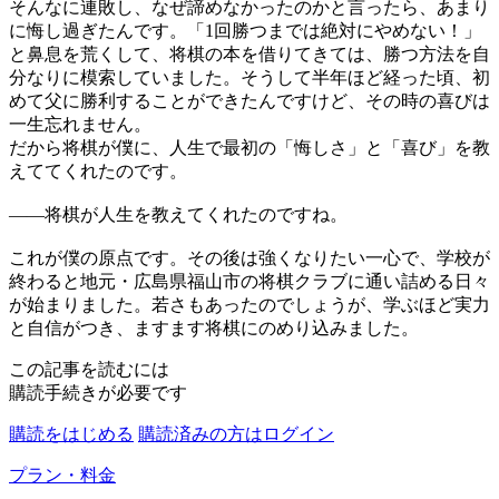
そんなに連敗し、なぜ
諦
めなかったのかと言ったら、あまり
に悔し過ぎたんです。「1回勝つまでは絶対にやめない！」
と鼻息を荒くして、将棋の本を借りてきては、勝つ方法を自
分なりに模索していました。そうして半年ほど経った頃、初
めて父に勝利することができたんですけど、その時の喜びは
一生忘れません。
だから将棋が僕に、人生で最初の「悔しさ」と「喜び」を教
えててくれたのです。
——
将棋が人生を教えてくれたのですね。
これが僕の原点です。その後は強くなりたい一心で、学校が
終わると地元・広島県福山市の将棋クラブに通い詰める日々
が始まりました。若さもあったのでしょうが、学ぶほど実力
と自信がつき、ますます将棋にのめり込みました。
この記事を読むには
購読手続きが必要です
購読をはじめる
購読済みの方はログイン
プラン・料金