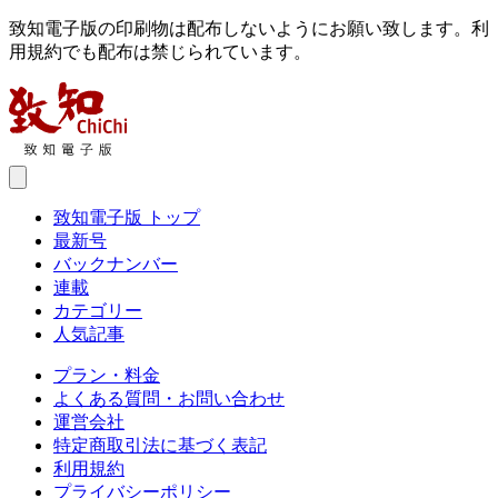
致知電子版の印刷物は配布しないようにお願い致します。利
用規約でも配布は禁じられています。
致知電子版 トップ
最新号
バックナンバー
連載
カテゴリー
人気記事
プラン・料金
よくある質問・お問い合わせ
運営会社
特定商取引法に基づく表記
利用規約
プライバシーポリシー