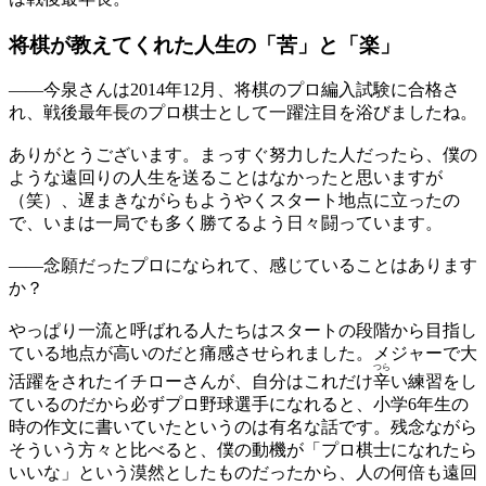
将棋が教えてくれた
人生の「苦」と「楽」
——
今泉さんは2014年12月、将棋のプロ編入試験に合格さ
れ、戦後最年長のプロ棋士として一躍注目を浴びましたね。
ありがとうございます。まっすぐ努力した人だったら、僕の
ような遠回りの人生を送ることはなかったと思いますが
（笑）、遅まきながらもようやくスタート地点に立ったの
で、いまは一局でも多く勝てるよう日々闘っています。
——
念願だったプロになられて、感じていることはあります
か？
やっぱり一流と呼ばれる人たちはスタートの段階から目指し
ている地点が高いのだと痛感させられました。メジャーで大
つら
活躍をされたイチローさんが、自分はこれだけ
辛
い練習をし
ているのだから必ずプロ野球選手になれると、小学6年生の
時の作文に書いていたというのは有名な話です。残念ながら
そういう方々と比べると、僕の動機が「プロ棋士になれたら
いいな」という漠然としたものだったから、人の何倍も遠回