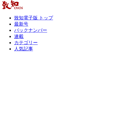
致知電子版 トップ
最新号
バックナンバー
連載
カテゴリー
人気記事