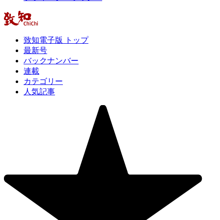
致知電子版 トップ
最新号
バックナンバー
連載
カテゴリー
人気記事