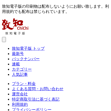
致知電子版の印刷物は配布しないようにお願い致します。利
用規約でも配布は禁じられています。
致知電子版 トップ
最新号
バックナンバー
連載
カテゴリー
人気記事
プラン・料金
よくある質問・お問い合わせ
運営会社
特定商取引法に基づく表記
利用規約
プライバシーポリシー