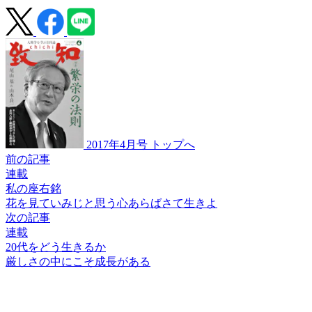
2017年4月号 トップへ
前の記事
連載
私の座右銘
花を見て
いみじと思う心あらば
さて生きよ
次の記事
連載
20代をどう生きるか
厳しさの中にこそ
成長がある