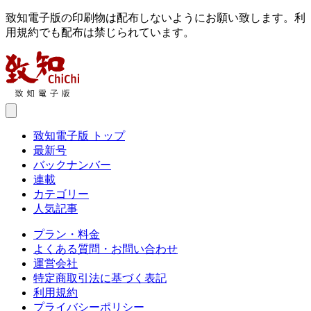
致知電子版の印刷物は配布しないようにお願い致します。利
用規約でも配布は禁じられています。
致知電子版 トップ
最新号
バックナンバー
連載
カテゴリー
人気記事
プラン・料金
よくある質問・お問い合わせ
運営会社
特定商取引法に基づく表記
利用規約
プライバシーポリシー