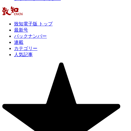
致知電子版 トップ
最新号
バックナンバー
連載
カテゴリー
人気記事