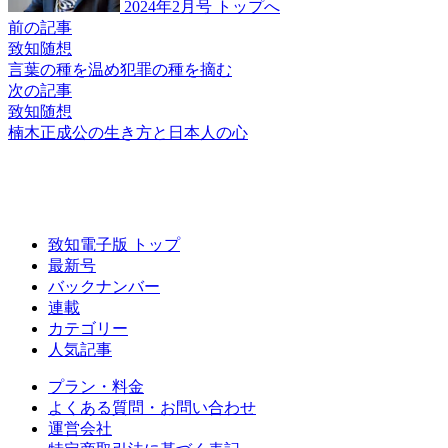
2024年2月号 トップへ
前の記事
致知随想
言葉の種を温め
犯罪の種を摘む
次の記事
致知随想
楠木正成公の生き方と
日本人の心
致知電子版 トップ
最新号
バックナンバー
連載
カテゴリー
人気記事
プラン・料金
よくある質問・お問い合わせ
運営会社