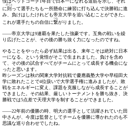
僕はヘッドコーチ1年目で日本一になれる道筋を示し、それ
のっと
に
則
って選手たちも一所懸命に練習に打ち込んで決勝戦に進
み、負けはしたけれども帝京大学を追い込むことができた。
つな
これが選手たちの自信に
繋
がりました。
——
帝京大学は9連覇を果たした強豪です。互角の戦いを繰
り広げたことが、その後の勝ち抜く力になったのですね。
やることをやったら必ず結果は出る、来年こそは絶対に日本
一になる、という覚悟がそこで生まれました。負けを含め
て、その後の試合すべてがチームにとって成長する機会にな
ったと思います。
昨シーズンは秋の関東大学対抗戦で慶應義塾大学や早稲田大
学に敗れたことで4位扱いで大学選手権に進みましたが、敗
戦をエネルギーに変え、課題を克服しながら成長することが
できました。その結果、厳しいトーナメントを勝ち抜き、決
勝戦では5点差で天理大学を制することができました。
——
22年前の優勝の時、明大の選手として活躍されていた田
中さんが、今度は監督としてチームを優勝に導かれたのも不
思議な巡り合わせでしたね。