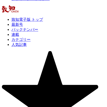
致知電子版 トップ
最新号
バックナンバー
連載
カテゴリー
人気記事