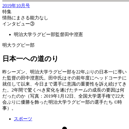
2019年10月号
特集
情熱にまさる能力なし
インタビュー③
明治大学ラグビー部監督
田中澄憲
明大ラグビー部
日本一への道のり
昨シーズン、明治大学ラグビー部を22年ぶりの日本一に導い
た監督の田中澄憲氏。田中氏はその前年度にヘッドコーチに
就任して以来、今日まで選手に意識の重要性を訴え続けてき
た。2年間で驚くべき変化を遂げたチームの成長の要因は何
だったのか（写真：2019年1月12日、全国大学選手権で22大
会ぶりに優勝を飾った明治大学ラグビー部の選手たち ©時
事）。
スポーツ