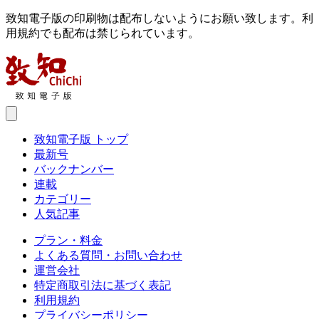
致知電子版の印刷物は配布しないようにお願い致します。利
用規約でも配布は禁じられています。
致知電子版 トップ
最新号
バックナンバー
連載
カテゴリー
人気記事
プラン・料金
よくある質問・お問い合わせ
運営会社
特定商取引法に基づく表記
利用規約
プライバシーポリシー