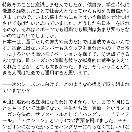
特段そのことは意識しませんでしたが、僕自身、学生時代に
優勝を経験したことで社会人となってからも戦える自信がつ
きましたので、いまの選手たちにもそういう自信をぜひつけ
させてあげたいと思っていました。どうしたら日本一を取れ
るのか。それはスポーツでも組織でも原則はあまり変わらな
いのではないでしょうか。
日本一は、選手たちの努力や実力だけでは達成できないんで
す。試合に出ないメンバーもスタッフも自分たちの手で日本
一にするという高いモチベーションを保ててこそ達成できる
んですね。昨シーズンの優勝も彼らが献身的に選手を支えて
くれたことが、とても大きかった。また、そういうことがで
きる人間は社会でも通用すると思います。
——
次のシーズンに向けて、どのような心構えで取り組まれ
ていますか？
今度は追われる立場になるわけですから、いままでと同じこ
とをやっていては勝てない。学生たちは「真価」というスロ
ーガンを決め、サブタイトルとして「ハングリー」「ディテ
ール」「アクション」という3つの言葉を掲げました。チャ
ンピオンになったからこそハングリーにならなくてはいけな