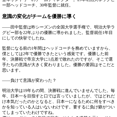
ー部ヘッドコーチ、30年監督に就任。
意識の変化が
チームを優勝に導く
——
田中監督は昨シーズンの全国大学選手権で、明治大学ラ
グビー部を22年ぶりの優勝に導かれました。監督就任1年目
にしての快挙でしたね。
監督になる前の1年間はヘッドコーチを務めていますから、
僕としては2年で優勝できたという感覚です。優勝した前
年、決勝戦で帝京大学に1点差で敗れたのですが、そこで選
手たちの意識が大きく変わりました。優勝の要因はそこだと
思います。
——
負けて意識が変わった？
明治大学は19年もの間、決勝戦に進んでいませんでした。毎
年、日本一を目指すと口では言っていましたが、ではどれだ
け本気だったのかとなると、日本一になるために何をすべき
かを知っている人はいないわけです。要するに負け癖がつい
てしまっていたわけですね。