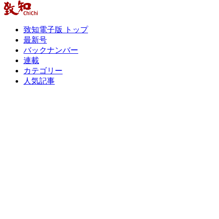
致知電子版 トップ
最新号
バックナンバー
連載
カテゴリー
人気記事