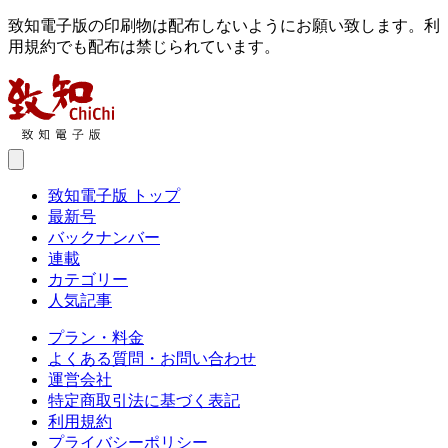
致知電子版の印刷物は配布しないようにお願い致します。利
用規約でも配布は禁じられています。
致知電子版 トップ
最新号
バックナンバー
連載
カテゴリー
人気記事
プラン・料金
よくある質問・お問い合わせ
運営会社
特定商取引法に基づく表記
利用規約
プライバシーポリシー