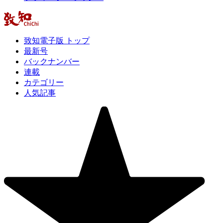
致知電子版 トップ
最新号
バックナンバー
連載
カテゴリー
人気記事