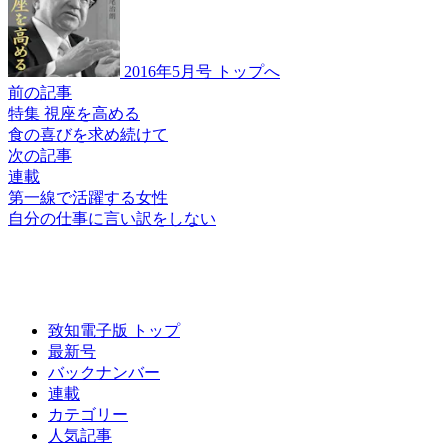
2016年5月号 トップへ
前の記事
特集 視座を高める
食の喜びを
求め続けて
次の記事
連載
第一線で活躍する女性
自分の仕事に
言い訳をしない
致知電子版 トップ
最新号
バックナンバー
連載
カテゴリー
人気記事