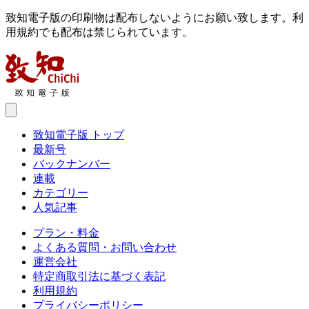
致知電子版の印刷物は配布しないようにお願い致します。利
用規約でも配布は禁じられています。
致知電子版 トップ
最新号
バックナンバー
連載
カテゴリー
人気記事
プラン・料金
よくある質問・お問い合わせ
運営会社
特定商取引法に基づく表記
利用規約
プライバシーポリシー