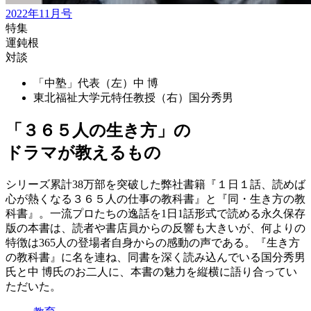
2022年11月号
特集
運鈍根
対談
「中塾」代表（左）
中 博
東北福祉大学元特任教授（右）
国分秀男
「３６５人の生き方」の
ドラマが教えるもの
シリーズ累計38万部を突破した弊社書籍『１日１話、読めば
心が熱くなる３６５人の仕事の教科書』と『同・生き方の教
科書』。一流プロたちの逸話を1日1話形式で読める永久保存
版の本書は、読者や書店員からの反響も大きいが、何よりの
特徴は365人の登場者自身からの感動の声である。『生き方
の教科書』に名を連ね、同書を深く読み込んでいる国分秀男
氏と中 博氏のお二人に、本書の魅力を縦横に語り合ってい
ただいた。