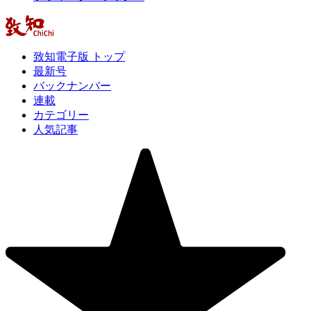
致知電子版 トップ
最新号
バックナンバー
連載
カテゴリー
人気記事