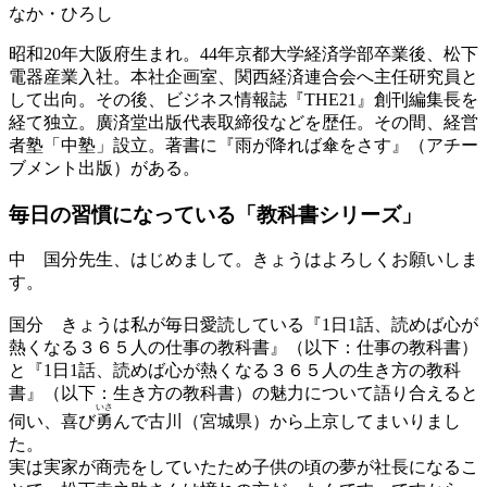
なか・ひろし
昭和20年大阪府生まれ。44年京都大学経済学部卒業後、松下
電器産業入社。本社企画室、関西経済連合会へ主任研究員と
して出向。その後、ビジネス情報誌『THE21』創刊編集長を
経て独立。廣済堂出版代表取締役などを歴任。その間、経営
者塾「中塾」設立。著書に『雨が降れば傘をさす』（アチー
ブメント出版）がある。
毎日の習慣になっている
「教科書シリーズ」
中
国分先生、はじめまして。きょうはよろしくお願いしま
す。
国分
きょうは私が毎日愛読している『1日1話、読めば心が
熱くなる３６５人の仕事の教科書』（以下：仕事の教科書）
と『1日1話、読めば心が熱くなる３６５人の生き方の教科
書』（以下：生き方の教科書）の魅力について語り合えると
いさ
伺い、喜び
勇
んで古川（宮城県）から上京してまいりまし
た。
実は実家が商売をしていたため子供の頃の夢が社長になるこ