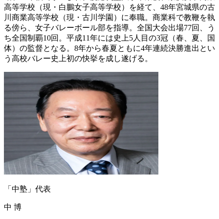
高等学校（現・白鵬女子高等学校）を経て、48年宮城県の古
川商業高等学校（現・古川学園）に奉職。商業科で教鞭を執
る傍ら、女子バレーボール部を指導。全国大会出場77回、う
ち全国制覇10回。平成11年には史上5人目の3冠（春、夏、国
体）の監督となる。8年から春夏ともに4年連続決勝進出とい
う高校バレー史上初の快挙を成し遂げる。
「中塾」代表
中 博