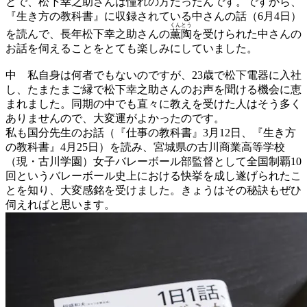
とで、松下幸之助さんは憧れの方だったんです。ですから、
『生き方の教科書』に収録されている中さんの話（6月4日）
くん
とう
を読んで、長年松下幸之助さんの
薫
陶
を受けられた中さんの
お話を伺えることをとても楽しみにしていました。
中
私自身は何者でもないのですが、23歳で松下電器に入社
し、たまたまご縁で松下幸之助さんのお声を聞ける機会に恵
まれました。同期の中でも直々に教えを受けた人はそう多く
ありませんので、大変運がよかったのです。
私も国分先生のお話（『仕事の教科書』3月12日、『生き方
の教科書』4月25日）を読み、宮城県の古川商業高等学校
（現・古川学園）女子バレーボール部監督として全国制覇10
回というバレーボール史上における快挙を成し遂げられたこ
とを知り、大変感銘を受けました。きょうはその秘訣もぜひ
伺えればと思います。