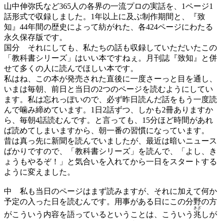
山中伸弥氏など365人の各界の一流プロの実話を、1ページ1
話形式で収録しました。1年以上に及ぶ制作期間と、『致
知』44年間の歴史によって紡がれた、各424ページにわたる
永久保存版です。
国分
それにしても、私たちの話も収録していただいたこの
「教科書シリーズ」はいい本ですねぇ。月刊誌『致知』と併
せて多くの人に読んでほしい本です。
私はね、この本が発売された直後に一度さーっと目を通し、
いまは毎朝、前日と当日の2つのページを読むようにしてい
ます。私は忘れっぽいので、必ず昨日読んだ話をもう一度読
んで噛み締めています。1日2話ずつ、しかも2冊ありますか
ら、毎朝4話読むんです。と言っても、15分ほど時間があれ
ば読めてしまいますから、朝一番の習慣になっています。
昔は真っ先に新聞を読んでいましたが、最近は暗いニュース
ばかりですので、「教科書シリーズ」を読んで、「よし、き
ょうもやるぞ！」と気合いを入れてから一日をスタートする
ように変えました。
中
私も当日のページはまず読みますが、それに加えて何か
予定の入った日を読むんです。用事がある日にこの分野の方
きざ
がこういう内容を語っているということは、こういう
兆
しが