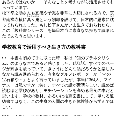
あるのではないか……そんなことを考えながら活用させても
らっています。
松下幸之助さんも直感や予兆を非常に大切にされる方で、京
しん
しん
あん
ふけ
都南禅寺横に
真
々
庵
という別邸を設けて、日常的に思索に
耽
っておられました。もし松下さんがいま生きておられたら、
この「教科書シリーズ」を毎日本当に素直な気持ちで読まれ
たであろうと思います。
学校教育で活用すべき
生き方の教科書
中
本書を初めて手に取った時、私は〝知のプラネタリウ
ム〟のような本であると感じました。1話1話、すべてのペー
ジが輝きを放っていて、きょうはどんな話だろうかと楽しみ
ながら読み進められる。有名なグルメレポーターが「○○の
宝石箱や～」とよく言っていましたが、本当に364人、マイ
ナス一は私ですが（笑）、すべての話が素晴らしい。読めば
読むほど学びがあり、モチベーションを高める最良の本だと
思います。学校の教材、あるいは推薦図書にして、単なる道
徳書ではなく、この生身の人間の生きた体験談から学んでほ
しい。