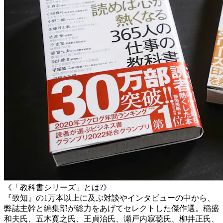
《「教科書シリーズ」とは?》
『致知』の1万本以上に及ぶ対談やインタビューの中から、
弊誌主幹と編集部が総力をあげてセレクトした傑作選。稲盛
和夫氏、五木寛之氏、王貞治氏、瀬戸内寂聴氏、柳井正氏、