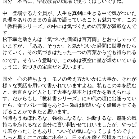
国分
本当に、学校教育の現場で使ってほしいですね。
中
登場する方全員が、人生を真剣に生きる中で気がついた
真理をありのままの言葉で語っていることも魅力です。この
「教科書シリーズ」の中には気づくための言葉が満載なんで
す。
松下幸之助さんは「気づいた価値は百万両」とおっしゃって
いますが、「ああ、そうか」と気がついた瞬間に世界がひら
けていく。その気づきはたった一つの言葉からでも得られる
きら
のです。そういう意味で、この本は夜空に星が
煌
めいている
ように、気づきの宝庫だと思います。
国分
心の持ちよう、モノの考え方がいかに大事か、それが
様々な実話を用いて書かれていますよね。私もこの本を読む
と、素直さなど人として大事な基本とは何かを教えられま
す。だからもし「教科書シリーズ」に30代の頃に出逢ってい
たら、女子バレー部をあと3～5回は間違いなく優勝させてあ
げることができたと思います。
当時もうぬぼれるな、強欲になるな、油断するな、感謝の気
持ちを忘れるなと自分に言い聞かせてはいましたが、やっぱ
り若かったこともあり、ついその気になってしまうのです。
もっと早くにこの本に出合い、日々心を磨く習慣をつけられ