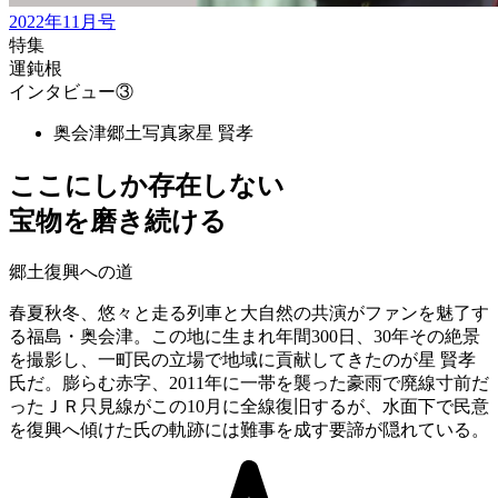
2022年11月号
特集
運鈍根
インタビュー③
奥会津郷土写真家
星 賢孝
ここにしか存在しない
宝物を磨き続ける
郷土復興への道
春夏秋冬、悠々と走る列車と大自然の共演がファンを魅了す
る福島・奥会津。この地に生まれ年間300日、30年その絶景
を撮影し、一町民の立場で地域に貢献してきたのが星 賢孝
氏だ。膨らむ赤字、2011年に一帯を襲った豪雨で廃線寸前だ
ったＪＲ只見線がこの10月に全線復旧するが、水面下で民意
を復興へ傾けた氏の軌跡には難事を成す要諦が隠れている。