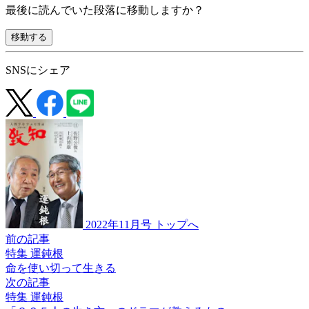
最後に読んでいた段落に移動しますか？
移動する
SNSにシェア
2022年11月号 トップへ
前の記事
特集 運鈍根
命を使い切って生きる
次の記事
特集 運鈍根