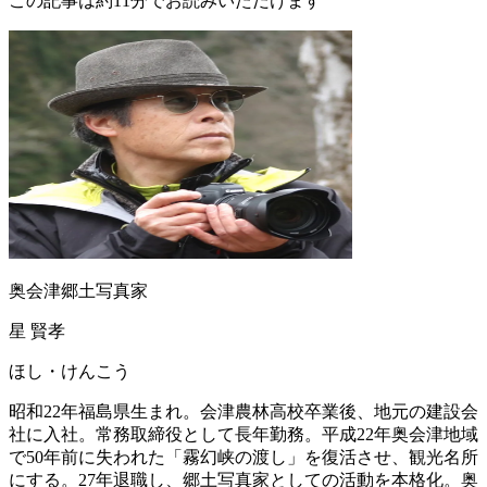
この記事は約11分でお読みいただけます
奥会津郷土写真家
星 賢孝
ほし・けんこう
昭和22年福島県生まれ。会津農林高校卒業後、地元の建設会
社に入社。常務取締役として長年勤務。平成22年奥会津地域
で50年前に失われた「霧幻峡の渡し」を復活させ、観光名所
にする。27年退職し、郷土写真家としての活動を本格化。奥