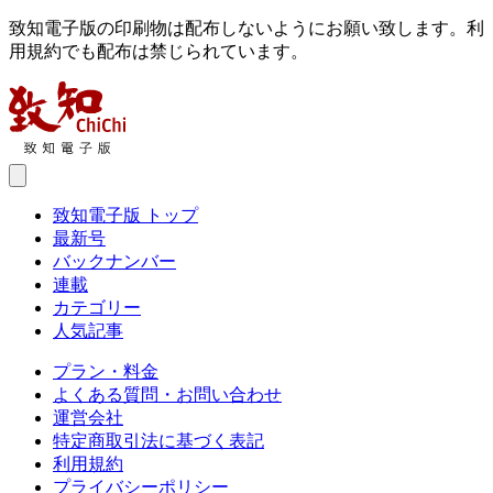
致知電子版の印刷物は配布しないようにお願い致します。利
用規約でも配布は禁じられています。
致知電子版 トップ
最新号
バックナンバー
連載
カテゴリー
人気記事
プラン・料金
よくある質問・お問い合わせ
運営会社
特定商取引法に基づく表記
利用規約
プライバシーポリシー