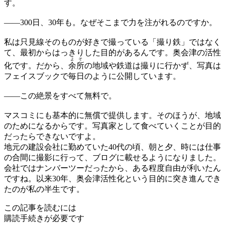
す。
——
300日、30年も。なぜそこまで力を注がれるのですか。
私は只見線そのものが好きで撮っている「撮り鉄」ではなく
て、最初からはっきりした目的があるんです。奥会津の活性
よ
そ
化です。だから、
余
所
の地域や鉄道は撮りに行かず、写真は
フェイスブックで毎日のように公開しています。
——
この絶景をすべて無料で。
マスコミにも基本的に無償で提供します。そのほうが、地域
のためになるからです。写真家として食べていくことが目的
だったらできないですよ。
地元の建設会社に勤めていた40代の頃、朝と夕、時には仕事
の合間に撮影に行って、ブログに載せるようになりました。
会社ではナンバーツーだったから、ある程度自由が利いたん
ですね。以来30年、奥会津活性化という目的に突き進んでき
たのが私の半生です。
この記事を読むには
購読手続きが必要です