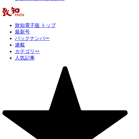
致知電子版 トップ
最新号
バックナンバー
連載
カテゴリー
人気記事