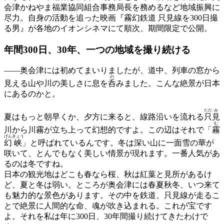
会津かねやま福業協同組合事務局長を務めるなど地域振興に
尽力。自身の活動を追った映画『霧幻鉄道 只見線を300日撮
る男』が各地のイオンシネマにて順次、期間限定で公開。
年間300日、30年、
一つの地域を撮り続ける
——
奥会津には初めてまいりましたが、道中、列車の窓から
の
見える山や川の美しさに息を
呑
みました。こんな絶景が日本
にあるのかと。
ただ
み
夏はもっと朝早くか、夕方に来ると、線路沿いを流れる
只
見
む
川から川霧が立ち上って幻想的ですよ。この辺はそれで「
霧
げん
きょう
幻
峡
」と呼ばれているんです。冬は深い山に一面雪の華が
咲いて、とんでもなく美しい情景が現れます。一番人気があ
るのは冬ですね。
日本の観光地はどこも春なら桜、秋は紅葉と見所があるけ
ど、夏と冬は弱い。ところが奥会津には春夏秋冬、いつ来て
も魅力的な景色があります。その中を鉄道、只見線が走るこ
とで絶景に人間的な命、魂が吹き込まれる。これが宝です
よ。それを私は年に300日、30年間撮り続けてきたわけで