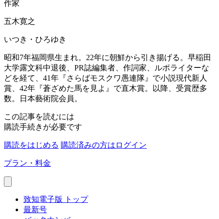
作家
五木寛之
いつき・ひろゆき
昭和7年福岡県生まれ。22年に朝鮮から引き揚げる。早稲田
大学露文科中退後、PR誌編集者、作詞家、ルポライターな
どを経て、41年『さらばモスクワ愚連隊』で小説現代新人
賞、42年『蒼ざめた馬を見よ』で直木賞。以降、受賞歴多
数。日本藝術院会員。
この記事を読むには
購読手続きが必要です
購読をはじめる
購読済みの方はログイン
プラン・料金
致知電子版 トップ
最新号