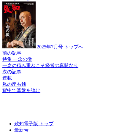
2025年7月号 トップへ
前の記事
特集 一念の微
一念の積み重ねこそ
経営の真髄なり
次の記事
連載
私の座右銘
背中で算盤を弾け
致知電子版 トップ
最新号