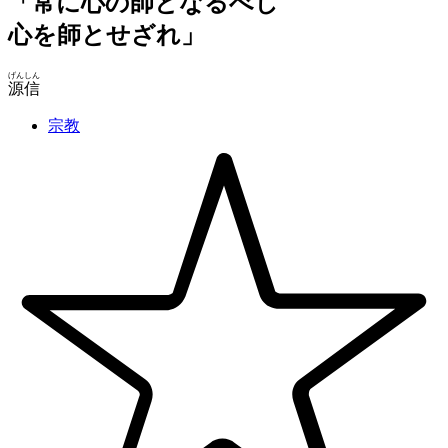
「常に心の師となるべし
心を師とせざれ」
げんしん
源信
宗教