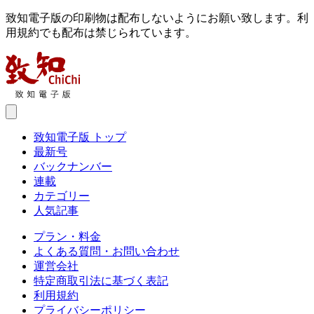
致知電子版の印刷物は配布しないようにお願い致します。利
用規約でも配布は禁じられています。
致知電子版 トップ
最新号
バックナンバー
連載
カテゴリー
人気記事
プラン・料金
よくある質問・お問い合わせ
運営会社
特定商取引法に基づく表記
利用規約
プライバシーポリシー