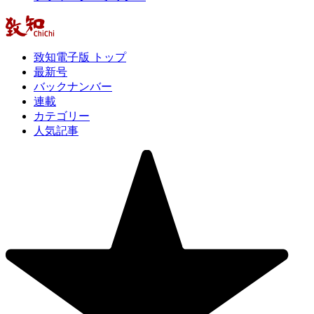
致知電子版 トップ
最新号
バックナンバー
連載
カテゴリー
人気記事