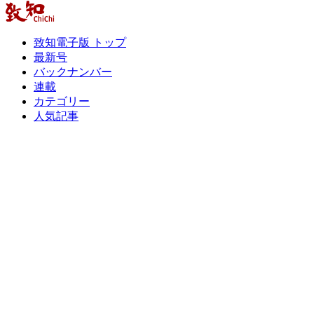
致知電子版 トップ
最新号
バックナンバー
連載
カテゴリー
人気記事