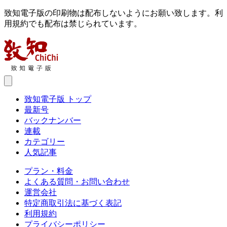
致知電子版の印刷物は配布しないようにお願い致します。利
用規約でも配布は禁じられています。
致知電子版 トップ
最新号
バックナンバー
連載
カテゴリー
人気記事
プラン・料金
よくある質問・お問い合わせ
運営会社
特定商取引法に基づく表記
利用規約
プライバシーポリシー