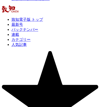
致知電子版 トップ
最新号
バックナンバー
連載
カテゴリー
人気記事