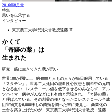
2016年8月号
特集
思いを伝承する
インタビュー
東京農工大学特別栄誉教授
遠藤 章
かくて
「奇跡の薬」は
生まれた
研究一筋に生きてきた我が思い
世界100か国以上、約4000万人もの人々が毎日服用している
「スタチン」。世界二大死因の虚血性心疾患と脳卒中の元凶
となる血中コレステロール値を低下させるのみならず、アル
ツハイマー病やがんなどにも有効と示唆され、「奇跡の薬」
と呼ばれている。その創薬の種となったコレステロール合成
阻害物質を6,000株もの菌類を調べた末に発見し、商業化の
土台を築き上げたのが、東京農工大学特別栄誉教授・遠藤