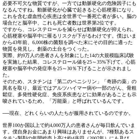
必要不可欠な物質ですが、一方では動脈硬化の危険因子にも
なるんですね。動脈硬化が心臓で起きると心筋梗塞になり、
これを含む虚血性心疾患は全世界で一番死亡者が多い。脳の
場合だと脳卒中、これも死亡者数は世界第2位です。
ですから、コレステロールを減らせば動脈硬化が抑えられ、
心筋梗塞や脳卒中に罹るリスクが下がるわけです。僕はいま
から43年前、6,000株の菌類を調べた末にその目的に適った
物質を発見し、創薬の土台をつくった。
実際、約9万人の患者さんを対象にした14の大規模臨床試験
を実施した結果、コレステロール値を25～35%下げて、心筋
梗塞や脳卒中の発症率を25～30％下げることが示されまし
た。
そのため、スタチンは「第二のペニシリン」「奇跡の薬」の
異名を取り、最近ではアルツハイマー病や一部のがん、骨粗
鬆症、多発性硬化症、免疫系疾患などに効果があることも示
唆されているため、「万能薬」と呼ばれているんです。
──
現在、どれくらいの人たちが服用されているのですか。
世界100か国以上で約4,000万人の患者さんが毎日飲んでいま
す。僕自身お金にあまり興味はありませんが、7種類あるス
タチン製剤の年間総売上高は約4兆円（2007年）にも及び、