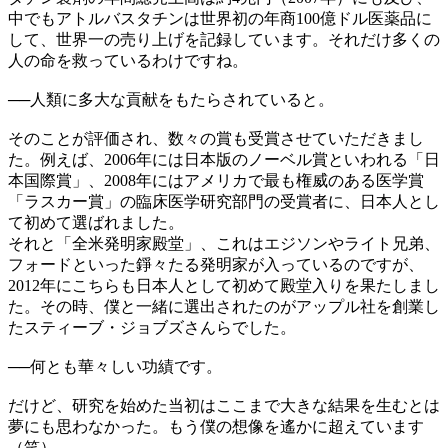
中でもアトルバスタチンは世界初の年商100億ドル医薬品に
して、世界一の売り上げを記録しています。それだけ多くの
人の命を救っているわけですね。
──
人類に多大な貢献をもたらされていると。
そのことが評価され、数々の賞も受賞させていただきまし
た。例えば、2006年には日本版のノーベル賞といわれる「日
本国際賞」、2008年にはアメリカで最も権威のある医学賞
「ラスカー賞」の臨床医学研究部門の受賞者に、日本人とし
て初めて選ばれました。
それと「全米発明家殿堂」、これはエジソンやライト兄弟、
フォードといった錚々たる発明家が入っているのですが、
2012年にこちらも日本人として初めて殿堂入りを果たしまし
た。その時、僕と一緒に選出されたのがアップル社を創業し
たスティーブ・ジョブズさんらでした。
──
何とも華々しい功績です。
だけど、研究を始めた当初はここまで大きな結果を生むとは
夢にも思わなかった。もう僕の想像を遙かに超えています
（笑）。