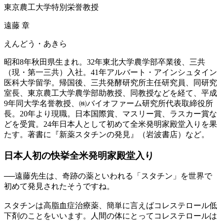
東京農工大学特別栄誉教授
遠藤 章
えんどう・あきら
昭和8年秋田県生まれ。32年東北大学農学部卒業後、三共
（現・第一三共）入社。41年アルバート・アインシュタイン
医科大学留学。帰国後、三共発酵研究所主任研究員、同研究
室長、東京農工大学農学部助教授、同教授などを経て、平成
9年同大学名誉教授、㈱バイオファーム研究所代表取締役所
長。20年より現職。日本国際賞、マスリー賞、ラスカー賞な
どを受賞。24年日本人として初めて全米発明家殿堂入りを果
たす。著書に『新薬スタチンの発見』（岩波書店）など。
日本人初の快挙
全米発明家殿堂入り
──
遠藤先生は、奇跡の薬といわれる「スタチン」を世界で
初めて発見されたそうですね。
スタチンは高脂血症治療薬、簡単に言えばコレステロール低
下剤のことをいいます。人間の体にとってコレステロールは