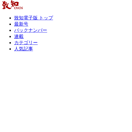
致知電子版 トップ
最新号
バックナンバー
連載
カテゴリー
人気記事