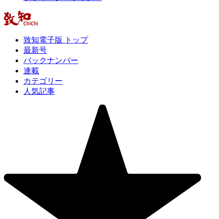
致知電子版 トップ
最新号
バックナンバー
連載
カテゴリー
人気記事