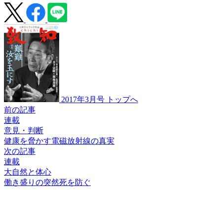
2017年3月号 トップへ
前の記事
連載
意見・判断
健康を脅かす
電磁放射線の真実
次の記事
連載
大自然と体心
働き盛りの
突然死を防ぐ