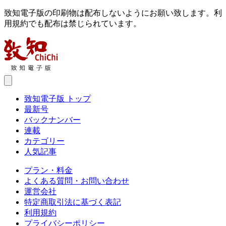
致知電子版の印刷物は配布しないようにお願い致します。利
用規約でも配布は禁じられています。
致知電子版 トップ
最新号
バックナンバー
連載
カテゴリー
人気記事
プラン・料金
よくある質問・お問い合わせ
運営会社
特定商取引法に基づく表記
利用規約
プライバシーポリシー