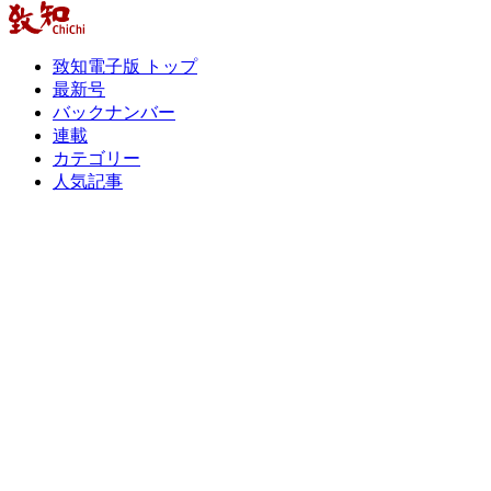
致知電子版 トップ
最新号
バックナンバー
連載
カテゴリー
人気記事