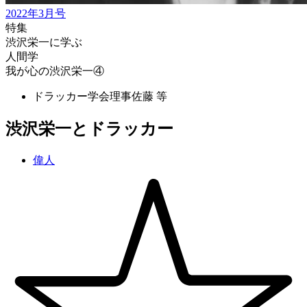
2022年3月号
特集
渋沢栄一に学ぶ
人間学
我が心の渋沢栄一④
ドラッカー学会理事
佐藤 等
渋沢栄一とドラッカー
偉人