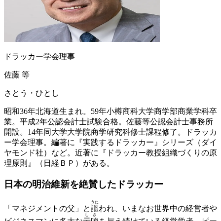
ドラッカー学会理事
佐藤 等
さとう・ひとし
昭和36年北海道生まれ。59年小樽商科大学商学部商業学科卒
業。平成2年公認会計士試験合格。佐藤等公認会計士事務所
開設。14年同大学大学院商学研究科修士課程修了。ドラッカ
ー学会理事。編著に『実践するドラッカー』シリーズ（ダイ
ヤモンド社）など。近著に『ドラッカー教授組織づくりの原
理原則』（日経ＢＰ）がある。
日本の明治維新を絶賛したドラッカー
うた
「マネジメントの父」と
謳
われ、いまなお世界中の経営者や
しさ