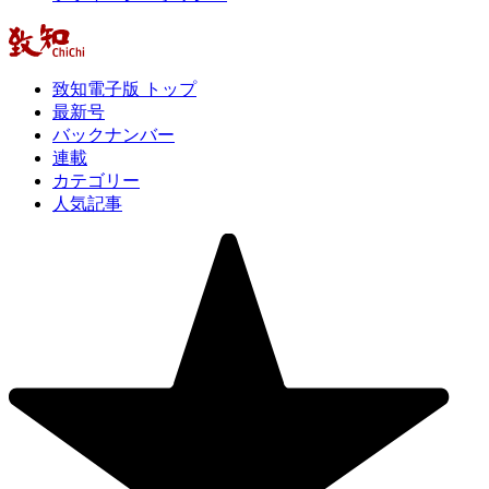
致知電子版 トップ
最新号
バックナンバー
連載
カテゴリー
人気記事