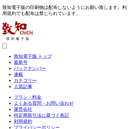
致知電子版の印刷物は配布しないようにお願い致します。利
用規約でも配布は禁じられています。
致知電子版 トップ
最新号
バックナンバー
連載
カテゴリー
人気記事
プラン・料金
よくある質問・お問い合わせ
運営会社
特定商取引法に基づく表記
利用規約
プライバシーポリシー