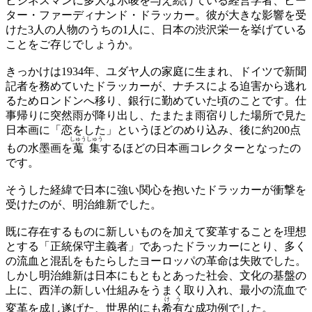
ビジネスマンに多大な
示唆
を与え続けている経営学者、ピー
ター・ファーディナンド・ドラッカー。彼が大きな影響を受
けた3人の人物のうちの1人に、日本の渋沢栄一を挙げている
ことをご存じでしょうか。
きっかけは1934年、ユダヤ人の家庭に生まれ、ドイツで新聞
記者を務めていたドラッカーが、ナチスによる迫害から逃れ
るためロンドンへ移り、銀行に勤めていた頃のことです。仕
事帰りに突然雨が降り出し、たまたま雨宿りした場所で見た
日本画に「恋をした」というほどのめり込み、後に約200点
しゅうしゅう
もの水墨画を
蒐集
するほどの日本画コレクターとなったの
です。
そうした経緯で日本に強い関心を抱いたドラッカーが衝撃を
受けたのが、明治維新でした。
既に存在するものに新しいものを加えて変革することを理想
とする「正統保守主義者」であったドラッカーにとり、多く
の流血と混乱をもたらしたヨーロッパの革命は失敗でした。
しかし明治維新は日本にもともとあった社会、文化の基盤の
上に、西洋の新しい仕組みをうまく取り入れ、最小の流血で
けう
変革を成し遂げた、世界的にも
希有
な成功例でした。