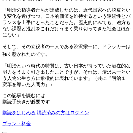
「明治の指導者たちが達成したのは、近代国家への脱皮とい
う変化を遂げつつ、日本的価値を維持するという連続性とバ
ランスを上手にとったことだった。歴史的にみても、途方も
ない課題と混乱をこれだけうまく乗り切ってきた社会はほか
にない」
そして、その立役者の一人である渋沢栄一に、ドラッカーは
ひ
強く
惹
かれたのです。
「明治という時代の特質は、古い日本が持っていた潜在的な
能力をうまく引き出したことですが、それは、渋沢栄一とい
う人物の生き方に象徴的に表れています」（共に『明治１
変革を導いた人間力』）
この記事を読むには
購読手続きが必要です
購読をはじめる
購読済みの方はログイン
プラン・料金