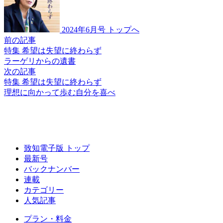
2024年6月号 トップへ
前の記事
特集 希望は失望に終わらず
ラーゲリからの遺書
次の記事
特集 希望は失望に終わらず
理想に向かって
歩む自分を喜べ
致知電子版 トップ
最新号
バックナンバー
連載
カテゴリー
人気記事
プラン・料金