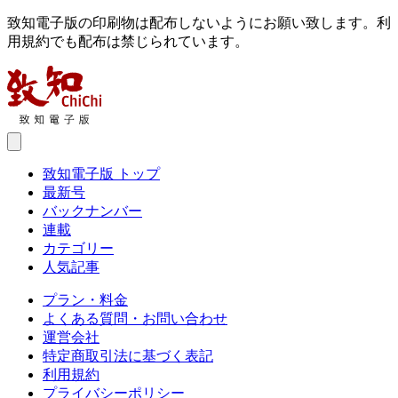
致知電子版の印刷物は配布しないようにお願い致します。利
用規約でも配布は禁じられています。
致知電子版 トップ
最新号
バックナンバー
連載
カテゴリー
人気記事
プラン・料金
よくある質問・お問い合わせ
運営会社
特定商取引法に基づく表記
利用規約
プライバシーポリシー