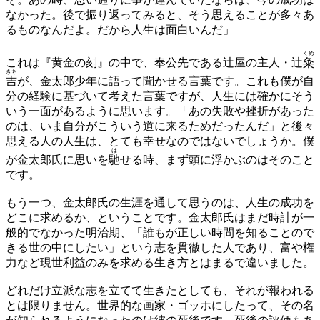
なかった。後で振り返ってみると、そう思えることが多々あ
るものなんだよ。だから人生は面白いんだ」
くめ
これは『黄金の刻』の中で、奉公先である辻屋の主人・辻
粂
きち
吉
が、金太郎少年に語って聞かせる言葉です。これも僕が自
分の経験に基づいて考えた言葉ですが、人生には確かにそう
いう一面があるように思います。「あの失敗や挫折があった
のは、いま自分がこういう道に来るためだったんだ」と後々
思える人の人生は、とても幸せなのではないでしょうか。僕
は
が金太郎氏に思いを
馳
せる時、まず頭に浮かぶのはそのこと
です。
もう一つ、金太郎氏の生涯を通して思うのは、人生の成功を
どこに求めるか、ということです。金太郎氏はまだ時計が一
般的でなかった明治期、「誰もが正しい時間を知ることので
きる世の中にしたい」という志を貫徹した人であり、富や権
力など現世利益のみを求める生き方とはまるで違いました。
どれだけ立派な志を立てて生きたとしても、それが報われる
とは限りません。世界的な画家・ゴッホにしたって、その名