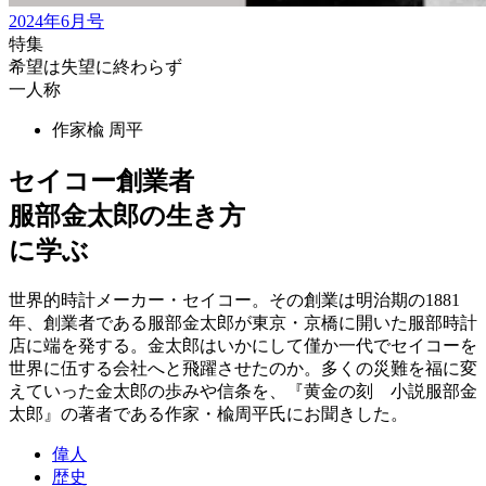
2024年6月号
特集
希望は失望に終わらず
一人称
作家
楡 周平
セイコー創業者
服部金太郎の生き方
に学ぶ
世界的時計メーカー・セイコー。その創業は明治期の1881
年、創業者である服部金太郎が東京・京橋に開いた服部時計
店に端を発する。金太郎はいかにして僅か一代でセイコーを
世界に伍する会社へと飛躍させたのか。多くの災難を福に変
えていった金太郎の歩みや信条を、『黄金の刻 小説服部金
太郎』の著者である作家・楡周平氏にお聞きした。
偉人
歴史