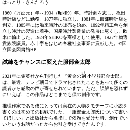
はっとり・きんたろう
1860（万延元）年～1934（昭和9）年。時計商を志し、亀田
時計店などに勤務。1877年に独立し、1881年に服部時計店を
創立。1885年には舶来時計の販売を始め、1892年精工舎を創
立し時計の製造に着手。国産時計製造業の発展に尽くし、欧
米に輸出した。1924年SEIKOを商標として使用。1927年勅選
貴族院議員。赤十字をはじめ各種社会事業に貢献した。©️国
立国会図書館HP
試練をチャンスに変えた
服部金太郎
とき
2021年に集英社から刊行した『黄金の
刻
小説服部金太郎』
は、最近、テレビ朝日でドラマ化されたこともあって多くの
読者から感動の声が寄せられています。ただ、誤解を恐れず
にいえば、この作品はどこまでも僕の創作です。
推理作家である僕にとっては実在の人物をモチーフに小説を
書くのは初めての挑戦でした。「服部金太郎氏について書い
てほしい」と出版社から名指しで依頼を受けた時、創作でい
いというお話だったからお引き受けできたんです。