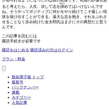
が知られるようになったのは彼の死後です。死後の評価もあ
あきら
ると考えたら、人生、決して志を
諦
めてはいけないんです
ね。そうやってポジティブに何かをやり続けてこそ厳しい現
状を抜け出すことができる。遠大な志を抱き、それをぶれさ
せることなく歩み続けた金太郎氏はまさにその典型だと思う
んです。
この記事を読むには
購読手続きが必要です
購読をはじめる
購読済みの方はログイン
プラン・料金
致知電子版 トップ
最新号
バックナンバー
連載
カテゴリー
人気記事