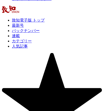
致知電子版 トップ
最新号
バックナンバー
連載
カテゴリー
人気記事