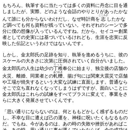
もちろん、執筆するに当たっては多くの資料に丹念に目を通
しましたが、実際、どのような会話のやりとりがあったかな
こころざ
んて誰にも分からないわけだし、なぜ時計商を
志
したかな
ど調べても何も資料が残っていない。それぞれのシーンで多
分に僕の想像が入っているんですね。だから、セイコー創業
者としての史実には基づいているけれども、生涯を忠実に反
映した伝記というわけではないんです。
しかし、金太郎氏の足跡を知り、執筆を進めるうちに、彼の
スケールの大きさに次第に圧倒されていく自分がいました。
でっち
金太郎氏の人生は幼少の
丁稚
奉公に始まり、独立後の店舗の
あつ
れき
火災、離婚、同業者との
軋
轢
、揚げ句には関東大震災で店舗
や工場が焼失するという大変な試練に直面します。普通なら
そこで立ち直れなくなってしまうはずですが、面白いことに
金太郎氏はこれらの試練をすべてプラスに変えて、事業をさ
らに大きく発展させていくんです。
「思い通りにならないのは、何とももどかしく感ずるものだ
し、不幸な目に遭えば己の運を、神様に呪いたくもなるもの
だ。でもね、今があるのは、あの時の失敗や挫折があればこ
そ。あの時、思い通りに事が運んでいたならば、今の成功は