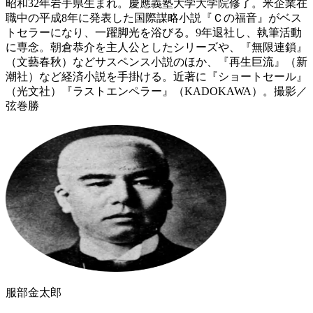
昭和32年岩手県生まれ。慶應義塾大学大学院修了。米企業在
職中の平成8年に発表した国際謀略小説『Ｃの福音』がベス
トセラーになり、一躍脚光を浴びる。9年退社し、執筆活動
に専念。朝倉恭介を主人公としたシリーズや、『無限連鎖』
（文藝春秋）などサスペンス小説のほか、『再生巨流』（新
潮社）など経済小説を手掛ける。近著に『ショートセール』
（光文社）『ラストエンペラー』（KADOKAWA）。撮影／
弦巻勝
服部金太郎