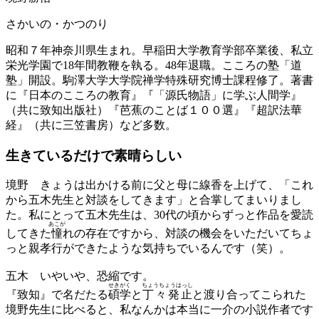
さかいの・かつのり
昭和７年神奈川県生まれ。早稲田大学教育学部卒業後、私立
栄光学園で18年間教鞭を執る。48年退職。こころの塾「道
塾」開設。駒澤大学大学院禅学特殊研究博士課程修了。著書
に『日本のこころの教育』『「源氏物語」に学ぶ人間学』
（共に致知出版社）『芭蕉のことば１００選』『超訳法華
経』（共に三笠書房）など多数。
生きているだけで素晴らしい
境野
きょうは出かける前に父と母に線香を上げて、「これ
から五木先生と対談をしてきます」と合掌してまいりまし
た。私にとって五木先生は、30代の頃からずっと作品を愛読
あこが
してきた
憧
れの存在ですから、対談の機会をいただいてちょ
っと親孝行ができたような気持ちでいるんです（笑）。
五木
いやいや、恐縮です。
せき
がく
ちょうちょうはっし
『致知』で名だたる
碩
学
と
丁々発止
と渡り合ってこられた
境野先生に比べると、私なんかは本当に一介の小説作者です