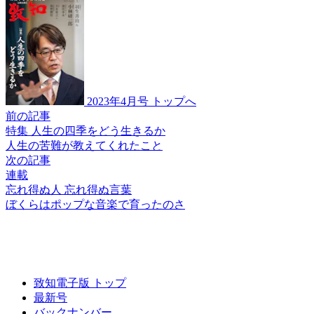
2023年4月号 トップへ
前の記事
特集 人生の四季をどう生きるか
人生の苦難が
教えてくれたこと
次の記事
連載
忘れ得ぬ人 忘れ得ぬ言葉
ぼくらはポップな
音楽で育ったのさ
致知電子版 トップ
最新号
バックナンバー