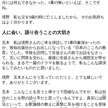
分には何もできなかった。1番の悔いといえば、そこです
ね。
境野
私も父を9歳の時に亡くしましたから、そのお気持ち
はよく分かります。
人に会い、語り合うことの大切さ
五木
私は境野さんのご本を拝読して1番印象深かったの
が、致知出版社からお出しになっている『日本のこころの教
育』でした。学校を訪問して生徒さんの前でお話をなさっ
て、互いに問答を交わし、最後に生徒さんから感想文が寄せ
られる。まるで一篇のドラマを観るようで、私もこんな講演
をしてみたいものだと思いました。
境野
五木さんにそう言っていただくと、とても嬉しいで
す。ありがとうございます。
五木
こんなことを言うと偉そうで恐縮なんですが、私は自
もん
分のことを野の語り手だと思っているんですよ。真宗には
聞
ぼう
しゃか
しん
し
法
といって、お
釈迦
様の教えに
真
摯
に耳を傾けることを意味