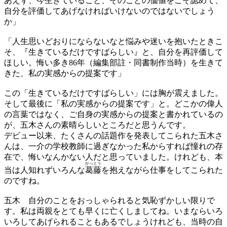
あえず、今生きていること、そのことの価値をこそ認めて、
自分を評価してあげなければいけないのではないでしょう
か」
「人生思いどおりにならないなと悩みや迷いを抱いたときこ
そ、『生きているだけですばらしい』と、自分を再評価して
ほしい。悔い多き86年（編集部註・同書制作当時）を生きて
きた、私の実感からの提案です」
この「生きているだけですばらしい」には胸が震えました。
そして最後に「私の実感からの提案です」と。どこかの偉人
の言葉ではなく、ご自身の実感からの提案と書かれているの
が、五木さんの素晴らしいところだと思うんです。
デビュー以来、たくさんの話題作を発表してこられた五木さ
んは、一介の学校教師に過ぎなかった私からすれば憧れの存
在で、悔いなんかない人だと思っていました。けれども、本
かっとう
当は人知れずいろんな
葛藤
を抱えながら仕事をしてこられた
のですね。
五木
自分のことをおっしゃられると気恥ずかしい限りで
す。私は両親をとても早くに亡くしましてね。いまならいろ
いろしてあげられることもあるでしょうけれども、当時の自