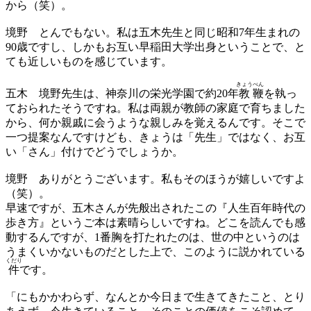
から（笑）。
境野
とんでもない。私は五木先生と同じ昭和7年生まれの
90歳ですし、しかもお互い早稲田大学出身ということで、と
ても近しいものを感じています。
きょう
べん
五木
境野先生は、神奈川の栄光学園で約20年
教
鞭
を執っ
ておられたそうですね。私は両親が教師の家庭で育ちました
から、何か親戚に会うような親しみを覚えるんです。そこで
一つ提案なんですけども、きょうは「先生」ではなく、お互
い「さん」付けでどうでしょうか。
境野
ありがとうございます。私もそのほうが嬉しいですよ
（笑）。
早速ですが、五木さんが先般出されたこの『人生百年時代の
歩き方』というご本は素晴らしいですね。どこを読んでも感
動するんですが、1番胸を打たれたのは、世の中というのは
うまくいかないものだとした上で、このように説かれている
くだり
件
です。
「にもかかわらず、なんとか今日まで生きてきたこと、とり