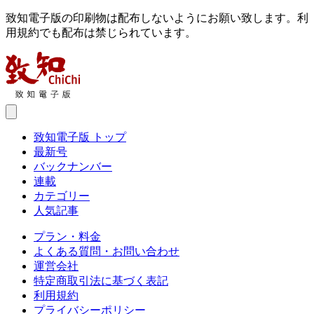
致知電子版の印刷物は配布しないようにお願い致します。利
用規約でも配布は禁じられています。
致知電子版 トップ
最新号
バックナンバー
連載
カテゴリー
人気記事
プラン・料金
よくある質問・お問い合わせ
運営会社
特定商取引法に基づく表記
利用規約
プライバシーポリシー