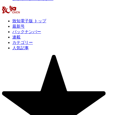
致知電子版 トップ
最新号
バックナンバー
連載
カテゴリー
人気記事