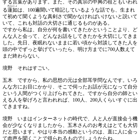
する言葉があります。また、その真宗の中興の祖ともいわれ
れん
にょ
る
蓮
如
は、100遍聞いて暗記しているような話でも、生まれ
て初めて聞くような真剣さで聞かなければいけないと説いて
いて、これも対話の大切さに通じるものがある。
ですから私は、自分が何を書いてきたかということより、ど
んな人と会って、どんなお話をしてきたかを大切にしてきま
した。先日、夜眠れないままに若い頃から対談してきた人を
頭の中でずっと挙げていったら、明け方までに700人数えて
まだ終わらない。
境野
それはすごい。
五木
ですから、私の思想の元は全部耳学問なんです。いろ
んな方にお目にかかり、そこで伺ったお話が元になって自分
という人間がつくり上げられてきた。ですから自分の師とい
える人を挙げろと言われれば、100人、200人くらいすぐに出
てきますね。
境野
いまはインターネットの時代で、人と人が直接会う機
会が少なくなりましたから、五木さんのお考えはとても大切
だと思います。やはり本当の感動というのは、直に人に会っ
て肉声を聞くことで得られるものでしょうからね。