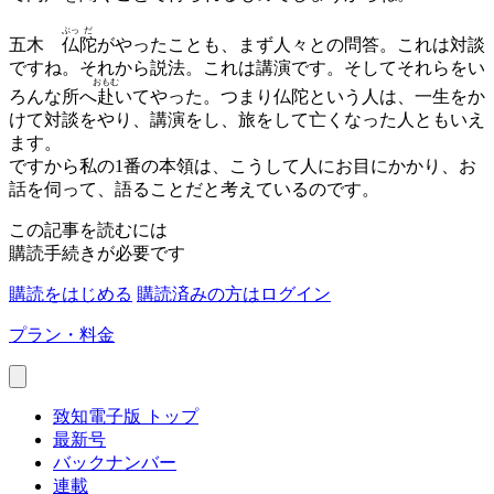
ぶっ
だ
五木
仏
陀
がやったことも、まず人々との問答。これは対談
ですね。それから説法。これは講演です。そしてそれらをい
おもむ
ろんな所へ
赴
いてやった。つまり仏陀という人は、一生をか
けて対談をやり、講演をし、旅をして亡くなった人ともいえ
ます。
ですから私の1番の本領は、こうして人にお目にかかり、お
話を伺って、語ることだと考えているのです。
この記事を読むには
購読手続きが必要です
購読をはじめる
購読済みの方はログイン
プラン・料金
致知電子版 トップ
最新号
バックナンバー
連載