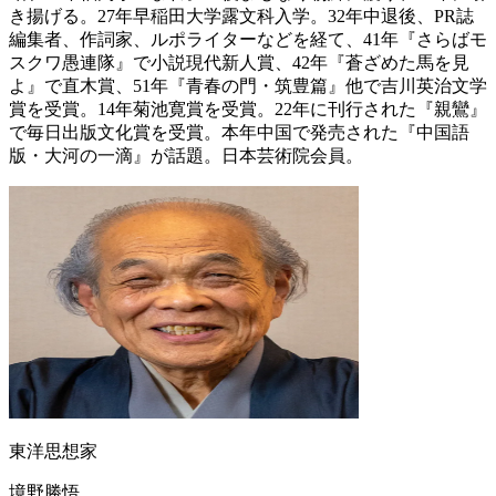
き揚げる。27年早稲田大学露文科入学。32年中退後、PR誌
編集者、作詞家、ルポライターなどを経て、41年『さらばモ
スクワ愚連隊』で小説現代新人賞、42年『蒼ざめた馬を見
よ』で直木賞、51年『青春の門・筑豊篇』他で吉川英治文学
賞を受賞。14年菊池寛賞を受賞。22年に刊行された『親鸞』
で毎日出版文化賞を受賞。本年中国で発売された『中国語
版・大河の一滴』が話題。日本芸術院会員。
東洋思想家
境野勝悟