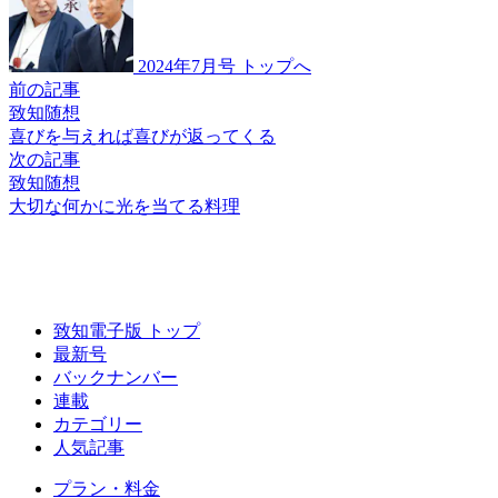
2024年7月号 トップへ
前の記事
致知随想
喜びを与えれば
喜びが返ってくる
次の記事
致知随想
大切な何かに
光を当てる料理
致知電子版 トップ
最新号
バックナンバー
連載
カテゴリー
人気記事
プラン・料金