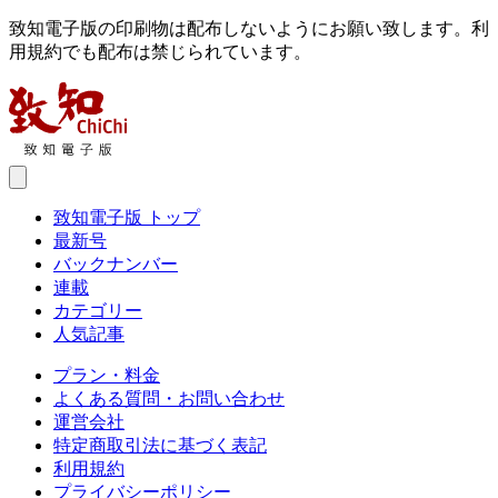
致知電子版の印刷物は配布しないようにお願い致します。利
用規約でも配布は禁じられています。
致知電子版 トップ
最新号
バックナンバー
連載
カテゴリー
人気記事
プラン・料金
よくある質問・お問い合わせ
運営会社
特定商取引法に基づく表記
利用規約
プライバシーポリシー