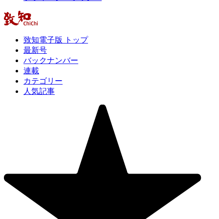
致知電子版 トップ
最新号
バックナンバー
連載
カテゴリー
人気記事