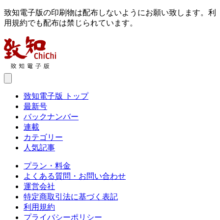
致知電子版の印刷物は配布しないようにお願い致します。利
用規約でも配布は禁じられています。
致知電子版 トップ
最新号
バックナンバー
連載
カテゴリー
人気記事
プラン・料金
よくある質問・お問い合わせ
運営会社
特定商取引法に基づく表記
利用規約
プライバシーポリシー