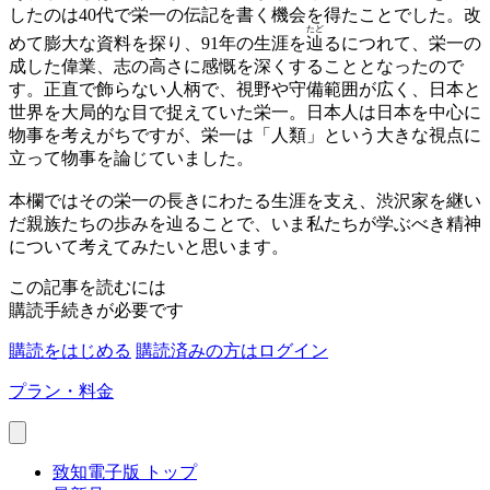
したのは40代で栄一の伝記を書く機会を得たことでした。改
たど
めて膨大な資料を探り、91年の生涯を
辿
るにつれて、栄一の
成した偉業、志の高さに感慨を深くすることとなったので
す。正直で飾らない人柄で、視野や守備範囲が広く、日本と
世界を大局的な目で捉えていた栄一。日本人は日本を中心に
物事を考えがちですが、栄一は「人類」という大きな視点に
立って物事を論じていました。
本欄ではその栄一の長きにわたる生涯を支え、渋沢家を継い
だ親族たちの歩みを辿ることで、いま私たちが学ぶべき精神
について考えてみたいと思います。
この記事を読むには
購読手続きが必要です
購読をはじめる
購読済みの方はログイン
プラン・料金
致知電子版 トップ