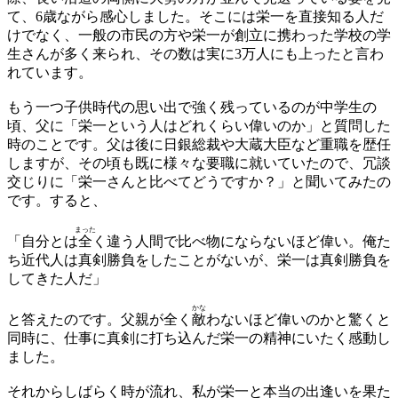
て、6歳ながら感心しました。そこには栄一を直接知る人だ
けでなく、一般の市民の方や栄一が創立に携わった学校の学
生さんが多く来られ、その数は実に3万人にも上ったと言わ
れています。
もう一つ子供時代の思い出で強く残っているのが中学生の
頃、父に「栄一という人はどれくらい偉いのか」と質問した
時のことです。父は後に日銀総裁や大蔵大臣など重職を歴任
しますが、その頃も既に様々な要職に就いていたので、冗談
交じりに「栄一さんと比べてどうですか？」と聞いてみたの
です。すると、
まった
「自分とは
全
く違う人間で比べ物にならないほど偉い。俺た
ち近代人は真剣勝負をしたことがないが、栄一は真剣勝負を
してきた人だ」
かな
と答えたのです。父親が全く
敵
わないほど偉いのかと驚くと
同時に、仕事に真剣に打ち込んだ栄一の精神にいたく感動し
ました。
それからしばらく時が流れ、私が栄一と本当の出逢いを果た