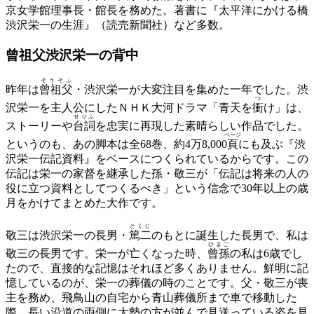
京女学館理事長・館長を務めた。著書に『太平洋にかける橋
渋沢栄一の生涯』（読売新聞社）など多数。
曾祖父渋沢栄一の背中
そうそふ
昨年は
曾祖父
・渋沢栄一が大変注目を集めた一年でした。渋
つ
沢栄一を主人公にしたＮＨＫ大河ドラマ「青天を
衝
け」は、
せりふ
ストーリーや
台詞
を忠実に再現した素晴らしい作品でした。
ページ
というのも、あの脚本は全68巻、約4万8,000
頁
にも及ぶ『渋
沢栄一伝記資料』をベースにつくられているからです。この
伝記は栄一の家督を継承した孫・敬三が「伝記は将来の人の
役に立つ資料としてつくるべき」という信念で30年以上の歳
月をかけてまとめた大作です。
とくじ
敬三は渋沢栄一の長男・
篤二
のもとに誕生した長男で、私は
ひまご
敬三の長男です。栄一が亡くなった時、
曾孫
の私は6歳でし
たので、直接的な記憶はそれほど多くありません。鮮明に記
憶しているのが、栄一の葬儀の時のことです。父・敬三が喪
主を務め、飛鳥山の自宅から青山葬儀所まで車で移動した
際、長い沿道の両側に大勢の方が並んで見送っている姿を見