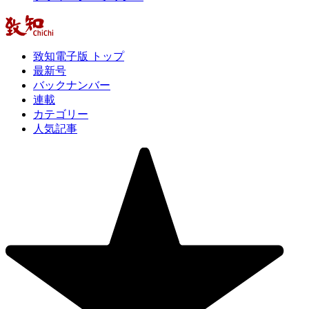
致知電子版 トップ
最新号
バックナンバー
連載
カテゴリー
人気記事