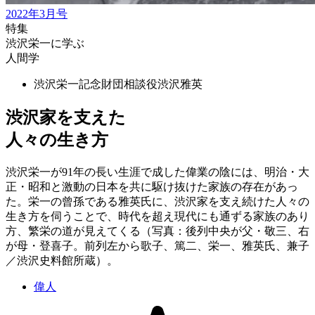
2022年3月号
特集
渋沢栄一に学ぶ
人間学
渋沢栄一記念財団相談役
渋沢雅英
渋沢家を支えた
人々の生き方
渋沢栄一が91年の長い生涯で成した偉業の陰には、明治・大
正・昭和と激動の日本を共に駆け抜けた家族の存在があっ
た。栄一の曾孫である雅英氏に、渋沢家を支え続けた人々の
生き方を伺うことで、時代を超え現代にも通ずる家族のあり
方、繁栄の道が見えてくる（写真：後列中央が父・敬三、右
が母・登喜子。前列左から歌子、篤二、栄一、雅英氏、兼子
／渋沢史料館所蔵）。
偉人