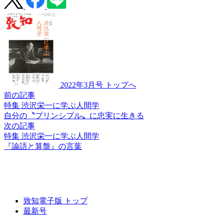
2022年3月号 トップへ
前の記事
特集 渋沢栄一に学ぶ人間学
自分の〝プリンシプル〟
に忠実に生きる
次の記事
特集 渋沢栄一に学ぶ人間学
『論語と算盤』の言葉
致知電子版 トップ
最新号