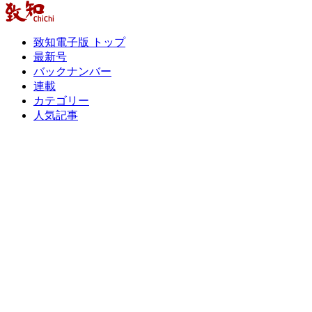
致知電子版 トップ
最新号
バックナンバー
連載
カテゴリー
人気記事