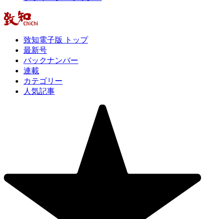
致知電子版 トップ
最新号
バックナンバー
連載
カテゴリー
人気記事