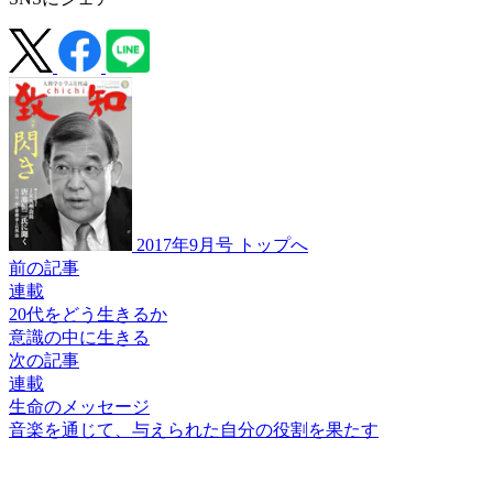
2017年9月号 トップへ
前の記事
連載
20代をどう生きるか
意識の中に生きる
次の記事
連載
生命のメッセージ
音楽を通じて、
与えられた自分の
役割を果たす