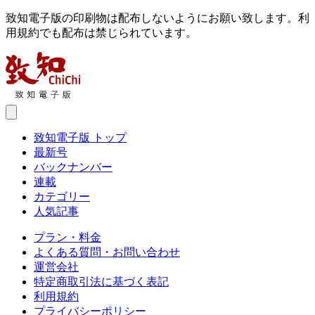
致知電子版の印刷物は配布しないようにお願い致します。利
用規約でも配布は禁じられています。
致知電子版 トップ
最新号
バックナンバー
連載
カテゴリー
人気記事
プラン・料金
よくある質問・お問い合わせ
運営会社
特定商取引法に基づく表記
利用規約
プライバシーポリシー