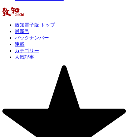
致知電子版 トップ
最新号
バックナンバー
連載
カテゴリー
人気記事