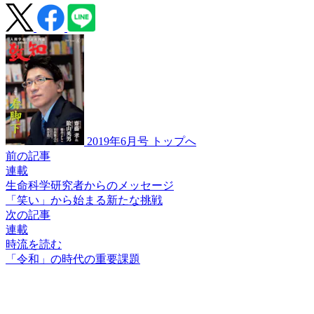
2019年6月号 トップへ
前の記事
連載
生命科学研究者からのメッセージ
「笑い」から始まる
新たな挑戦
次の記事
連載
時流を読む
「令和」の時代の重要課題