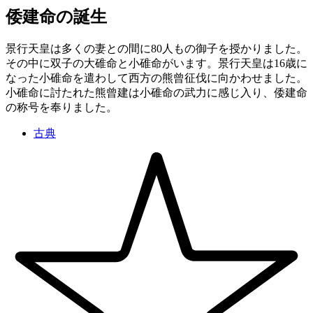
倭建命の誕生
景行天皇は多くの妻との間に80人もの御子を授かりました。
その中に双子の大碓命と小碓命がいます。景行天皇は16歳に
なった小碓命を遣わして西方の熊曾征伐に向かわせました。
小碓命に討たれた熊曾建は小碓命の武力に感じ入り、倭建命
の称号を奉りました。
古典