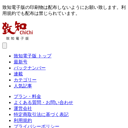
致知電子版の印刷物は配布しないようにお願い致します。利
用規約でも配布は禁じられています。
致知電子版 トップ
最新号
バックナンバー
連載
カテゴリー
人気記事
プラン・料金
よくある質問・お問い合わせ
運営会社
特定商取引法に基づく表記
利用規約
プライバシーポリシー