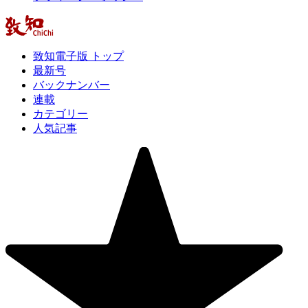
致知電子版 トップ
最新号
バックナンバー
連載
カテゴリー
人気記事