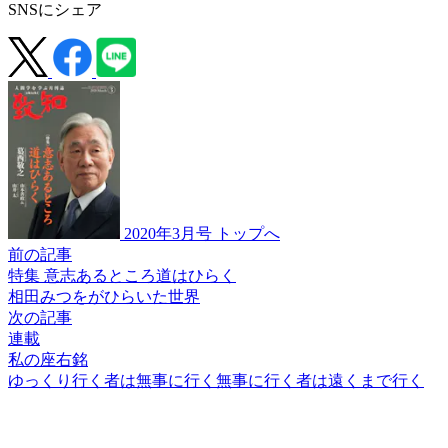
SNSにシェア
2020年3月号 トップへ
前の記事
特集 意志あるところ道はひらく
相田みつをがひらいた世界
次の記事
連載
私の座右銘
ゆっくり行く者は無事に行く
無事に行く者は遠くまで行く