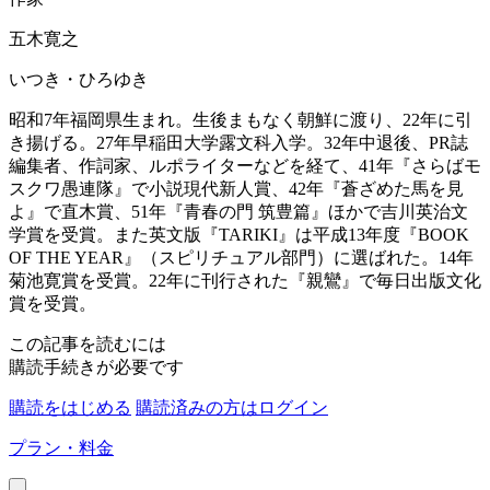
五木寛之
いつき・ひろゆき
昭和7年福岡県生まれ。生後まもなく朝鮮に渡り、22年に引
き揚げる。27年早稲田大学露文科入学。32年中退後、PR誌
編集者、作詞家、ルポライターなどを経て、41年『さらばモ
スクワ愚連隊』で小説現代新人賞、42年『蒼ざめた馬を見
よ』で直木賞、51年『青春の門 筑豊篇』ほかで吉川英治文
学賞を受賞。また英文版『TARIKI』は平成13年度『BOOK
OF THE YEAR』（スピリチュアル部門）に選ばれた。14年
菊池寛賞を受賞。22年に刊行された『親鸞』で毎日出版文化
賞を受賞。
この記事を読むには
購読手続きが必要です
購読をはじめる
購読済みの方はログイン
プラン・料金