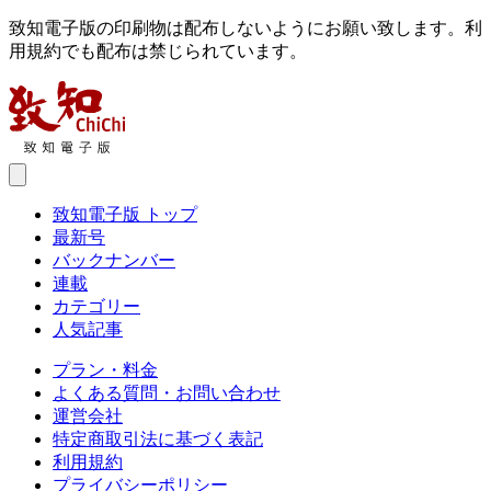
致知電子版の印刷物は配布しないようにお願い致します。利
用規約でも配布は禁じられています。
致知電子版 トップ
最新号
バックナンバー
連載
カテゴリー
人気記事
プラン・料金
よくある質問・お問い合わせ
運営会社
特定商取引法に基づく表記
利用規約
プライバシーポリシー