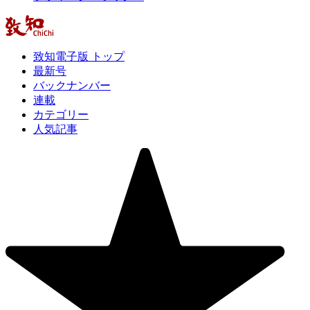
致知電子版 トップ
最新号
バックナンバー
連載
カテゴリー
人気記事