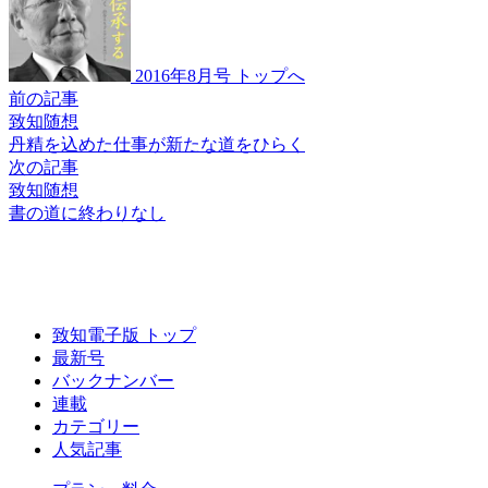
2016年8月号 トップへ
前の記事
致知随想
丹精を込めた仕事が
新たな道をひらく
次の記事
致知随想
書の道に終わりなし
致知電子版 トップ
最新号
バックナンバー
連載
カテゴリー
人気記事