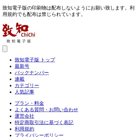
致知電子版の印刷物は配布しないようにお願い致します。利
用規約でも配布は禁じられています。
致知電子版 トップ
最新号
バックナンバー
連載
カテゴリー
人気記事
プラン・料金
よくある質問・お問い合わせ
運営会社
特定商取引法に基づく表記
利用規約
プライバシーポリシー