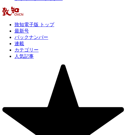
致知電子版 トップ
最新号
バックナンバー
連載
カテゴリー
人気記事