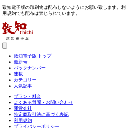
致知電子版の印刷物は配布しないようにお願い致します。利
用規約でも配布は禁じられています。
致知電子版 トップ
最新号
バックナンバー
連載
カテゴリー
人気記事
プラン・料金
よくある質問・お問い合わせ
運営会社
特定商取引法に基づく表記
利用規約
プライバシーポリシー